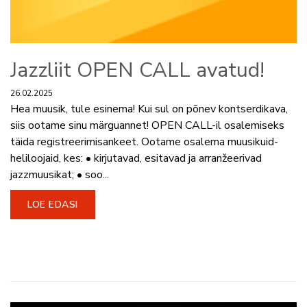
Jazzliit OPEN CALL avatud!
26.02.2025
Hea muusik, tule esinema! Kui sul on põnev kontserdikava,
siis ootame sinu märguannet! OPEN CALL-il osalemiseks
täida registreerimisankeet. Ootame osalema muusikuid-
heliloojaid, kes: • kirjutavad, esitavad ja arranžeerivad
jazzmuusikat; • soo...
LOE EDASI