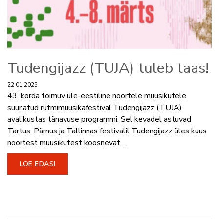
Tudengijazz (TUJA) tuleb taas!
22.01.2025
43. korda toimuv üle-eestiline noortele muusikutele
suunatud rütmimuusikafestival Tudengijazz (TUJA)
avalikustas tänavuse programmi. Sel kevadel astuvad
Tartus, Pärnus ja Tallinnas festivalil Tudengijazz üles kuus
noortest muusikutest koosnevat ...
LOE EDASI