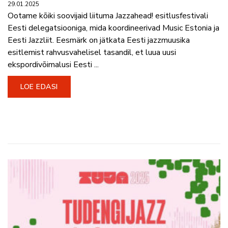
29.01.2025
Ootame kõiki soovijaid liituma Jazzahead! esitlusfestivali
Eesti delegatsiooniga, mida koordineerivad Music Estonia ja
Eesti Jazzliit. Eesmärk on jätkata Eesti jazzmuusika
esitlemist rahvusvahelisel tasandil, et luua uusi
ekspordivõimalusi Eesti ...
LOE EDASI