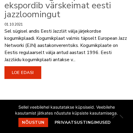
ekspordib värskeimat eesti
jazzloomingut
01.10.2021
Sel sügisel andis Eesti Jazzliit välja järjekordse
kogumikplaadi. Kogumikplaat valmis täpselt European Jazz
Networki (EJN) aastakonverentsiks. Kogumikplaate on
Eestis regulaarselt välja antud aastast 1996. Eesti
Jazzliidu kogumikplaati antakse v...
LOE EDASI
Sellel veebilehel kasutatakse küpsiseid. Veebilehe
kasutamist jätkates nõustute küpsiste kasutamisega.
NÕUSTUN
PRIVAATSUSTINGIMUSED