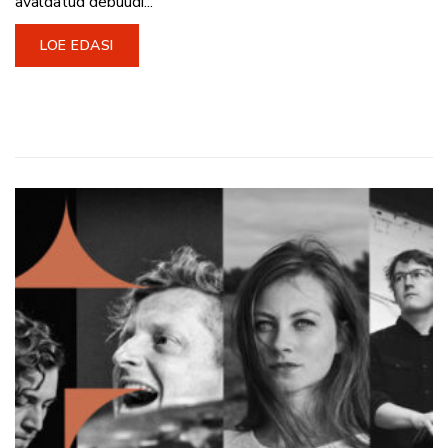
avaldatud debüüdi...
LOE EDASI