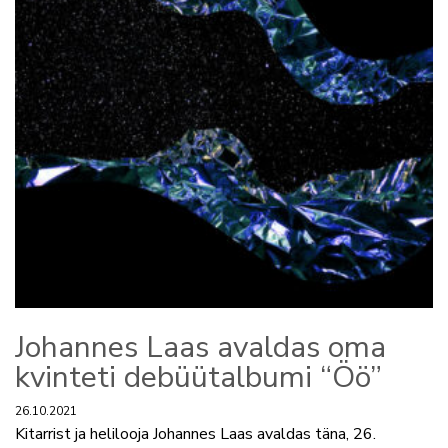
Johannes Laas avaldas oma
kvinteti debüütalbumi “Öö”
26.10.2021
Kitarrist ja helilooja Johannes Laas avaldas täna, 26.