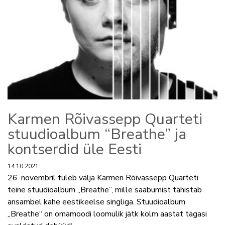
Karmen Rõivassepp Quarteti
stuudioalbum “Breathe” ja
kontserdid üle Eesti
14.10.2021
26. novembril tuleb välja Karmen Rõivassepp Quarteti
teine stuudioalbum „Breathe”, mille saabumist tähistab
ansambel kahe eestikeelse singliga. Stuudioalbum
„Breathe“ on omamoodi loomulik jätk kolm aastat tagasi