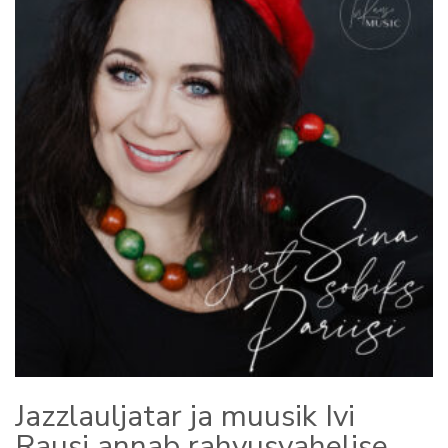
Jazzlauljatar ja muusik Ivi
Rausi annab rahvusvahelise