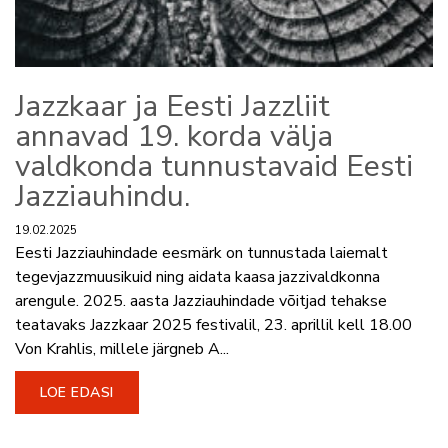
Jazzkaar ja Eesti Jazzliit
annavad 19. korda välja
valdkonda tunnustavaid Eesti
Jazziauhindu.
19.02.2025
Eesti Jazziauhindade eesmärk on tunnustada laiemalt
tegevjazzmuusikuid ning aidata kaasa jazzivaldkonna
arengule. 2025. aasta Jazziauhindade võitjad tehakse
teatavaks Jazzkaar 2025 festivalil, 23. aprillil kell 18.00
Von Krahlis, millele järgneb A...
LOE EDASI