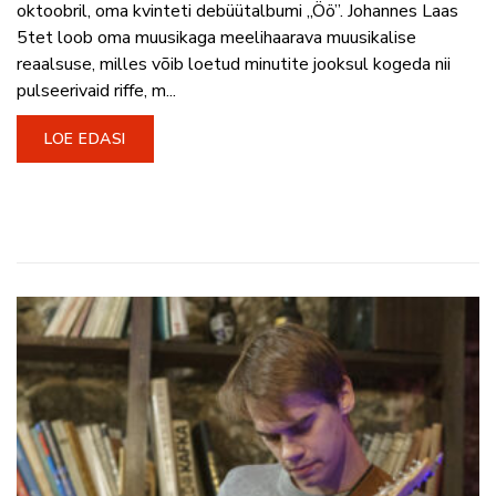
oktoobril, oma kvinteti debüütalbumi „Öö”. Johannes Laas
5tet loob oma muusikaga meelihaarava muusikalise
reaalsuse, milles võib loetud minutite jooksul kogeda nii
pulseerivaid riffe, m...
LOE EDASI