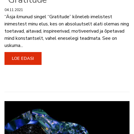
04.11.2021
“Äsja ilmunud singel “Gratitude” kõneleb imelistest
inimestest minu elus, kes on absoluutselt alati olemas ning
toetavad, aitavad, inspireerivad, motiveerivad ja õpetavad
mind konstantselt, vahel eneselegi teadmata. See on
uskuma...
LOE EDASI