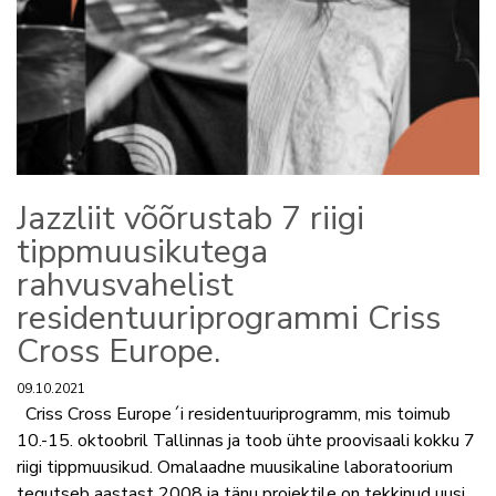
Jazzliit võõrustab 7 riigi
tippmuusikutega
rahvusvahelist
residentuuriprogrammi Criss
Cross Europe.
09.10.2021
Criss Cross Europe´i residentuuriprogramm, mis toimub
10.-15. oktoobril Tallinnas ja toob ühte proovisaali kokku 7
riigi tippmuusikud. Omalaadne muusikaline laboratoorium
tegutseb aastast 2008 ja tänu projektile on tekkinud uusi