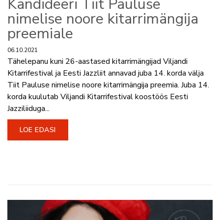
Kandideeri Tiit Pauluse
nimelise noore kitarrimängija
preemiale
06.10.2021
Tähelepanu kuni 26-aastased kitarrimängijad Viljandi
Kitarrifestival ja Eesti Jazzliit annavad juba 14. korda välja
Tiit Pauluse nimelise noore kitarrimängija preemia. Juba 14.
korda kuulutab Viljandi Kitarrifestival koostöös Eesti
Jazziliiduga...
LOE EDASI