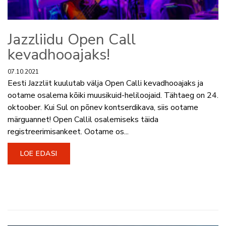
Jazzliidu Open Call
kevadhooajaks!
07.10.2021
Eesti Jazzliit kuulutab välja Open Calli kevadhooajaks ja
ootame osalema kõiki muusikuid-heliloojaid. Tähtaeg on 24.
oktoober. Kui Sul on põnev kontserdikava, siis ootame
märguannet! Open Callil osalemiseks täida
registreerimisankeet. Ootame os...
LOE EDASI