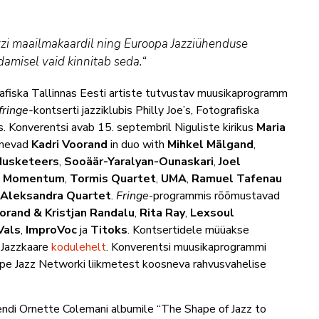
azzi maailmakaardil ning Euroopa Jazziühenduse
damisel vaid kinnitab seda.“
afiska Tallinnas Eesti artiste tutvustav muusikaprogramm
fringe-
kontserti jazziklubis Philly Joe’s, Fotografiska
s. Konverentsi avab 15. septembril Niguliste kirikus
Maria
inevad
Kadri Voorand
in duo with
Mihkel Mälgand
,
Musketeers
,
Sooäär-Yaralyan-Ounaskari
,
Joel
s Momentum
,
Tormis Quartet
,
UMA
,
Ramuel Tafenau
 Aleksandra Quartet
.
Fringe
-programmis rõõmustavad
orand & Kristjan Randalu
,
Rita Ray
,
Lexsoul
Vals
,
ImproVoc
ja
Titoks
. Kontsertidele müüakse
b Jazzkaare
kodulehelt
. Konverentsi muusikaprogrammi
rope Jazz Networki liikmetest koosneva rahvusvahelise
gendi Ornette Colemani albumile “The Shape of Jazz to