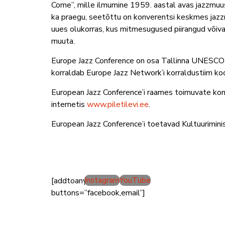
Come”, mille ilmumine 1959. aastal avas jazzmuus
ka praegu, seetõttu on konverentsi keskmes jazz
uues olukorras, kus mitmesugused piirangud võiva
muuta.
Europe Jazz Conference on osa Tallinna UNESCO 
korraldab Europe Jazz Network’i korraldustiim koos
European Jazz Conference’i raames toimuvate konts
internetis
www.piletilevi.ee
.
European Jazz Conference’i toetavad Kultuuriminist
Instagram
YouTube
[addtoany
buttons=”facebook,email”]