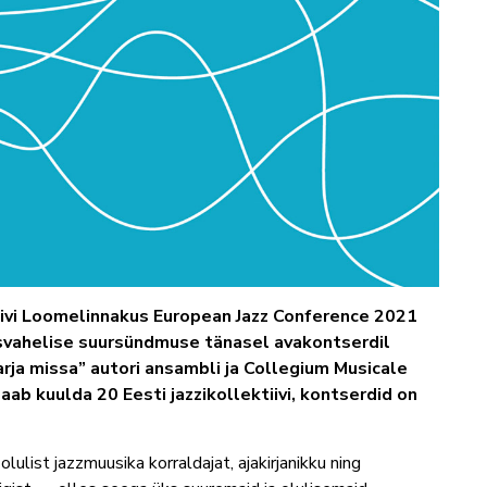
kivi Loomelinnakus European Jazz Conference 2021
usvahelise suursündmuse tänasel avakontserdil
rja missa” autori ansambli ja Collegium Musicale
b kuulda 20 Eesti jazzikollektiivi, kontserdid on
ulist jazzmuusika korraldajat, ajakirjanikku ning