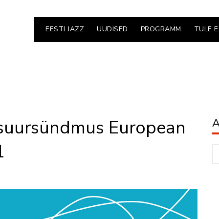
EESTI JAZZ
UUDISED
PROGRAMM
TULE 
 suursündmus European
A
1
Ar