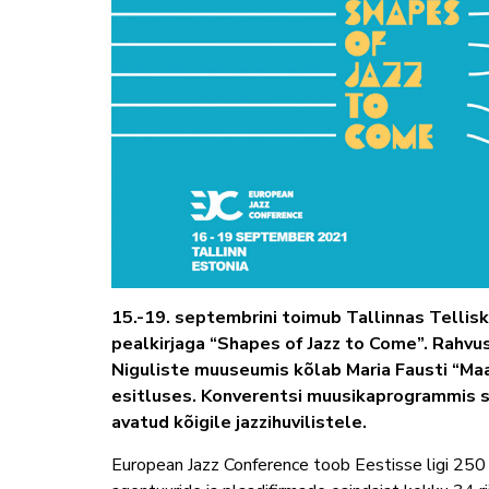
15.-19. septembrini toimub Tallinnas Tellis
pealkirjaga “Shapes of Jazz to Come”. Rahv
Niguliste muuseumis kõlab Maria Fausti “Maa
esitluses. Konverentsi muusikaprogrammis saa
avatud kõigile jazzihuvilistele.
European Jazz Conference toob Eestisse ligi 250 ol