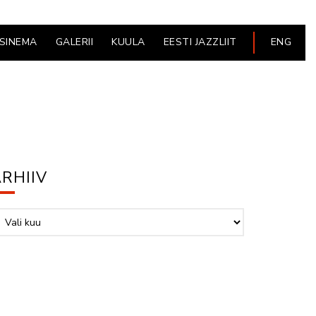
ESINEMA
GALERII
KUULA
EESTI JAZZLIIT
ENG
RHIIV
hiiv