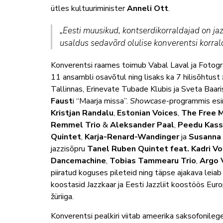
ütles kultuuriminister
Anneli Ott
.
„Eesti muusikud, kontserdikorraldajad on j
usaldus sedavõrd olulise konverentsi korral
Konverentsi raames toimub Vabal Laval ja Fotogr
11 ansambli osavõtul ning lisaks ka 7 hilisõhtust
Tallinnas, Erinevate Tubade Klubis ja Sveta Baari
Faust
i “Maarja missa”.
Showcase
-programmis es
Kristjan Randalu
,
Estonian Voices
,
The Free 
Remmel Trio
&
Aleksander Paal
,
Peedu Kas
Quintet
,
Karja-Renard-Wandinger
ja
Susanna
jazzisõpru
Tanel Ruben Quintet feat. Kadri Vo
Dancemachine
,
Tobias Tammearu Trio
,
Argo 
piiratud koguses pileteid ning täpse ajakava leia
koostasid Jazzkaar ja Eesti Jazzliit koostöös Eu
žüriiga.
Konverentsi pealkiri viitab ameerika saksofonile