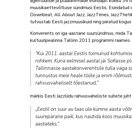
agentuuride ja plaadifirmade esindajat kokku 34 r
muusikaettevõtluse sündmusi Eestis. Esindatud o
Downbeat, All About Jazz, JazzTimes, JazzTheti
tutvustab Eesti jazzmuusikuid ning piiratud kogus
Konverents on iga-aastane suursündmus, mida Ta
kultuuripealinna Tallinn 2011 programmi raames.
“Kui 2011. aastal Eestis toimunud kohtumisel
rohkem. Kuna eelmisel aastal jäi Sofiasse pl
Tallinnasse aastakonverentsile tulla väga su
tunnustus meie heale tööle ja enim rõõmust
rahvusvaheliselt tõestanud,”
märkis Eesti Jazzliidu rahvusvaheliste suhete juht
„Eestil on suur au taas üle kümne aasta võõr
suurepärane paik, kus nautida koos muusikat
aastateks,“