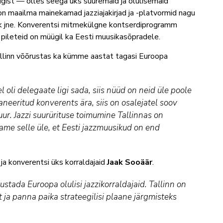
iigist — olles seega üks suuremaid ja olulisemaid
n maailma mainekamad jazziajakirjad ja -platvormid nagu
k jne. Konverentsi mitmekülgne kontserdiprogramm
 pileteid on müügil ka Eesti muusikasõpradele.
llinn võõrustas ka kümme aastat tagasi Euroopa
 oli delegaate ligi sada, siis nüüd on neid üle poole
aneeritud konverents ära, siis on osalejatel soov
ur. Jazzi suurürituse toimumine Tallinnas on
ame selle üle, et Eesti jazzmuusikud on end
 ja konverentsi üks korraldajaid
Jaak Sooäär
.
ustada Euroopa olulisi jazzikorraldajaid. Tallinn on
 ja panna paika strateegilisi plaane järgmisteks