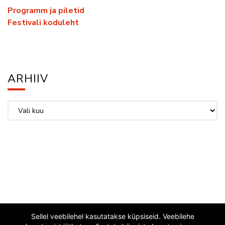
Programm ja piletid
Festivali koduleht
ARHIIV
Arhiiv
Sellel veebilehel kasutatakse küpsiseid. Veebilehe