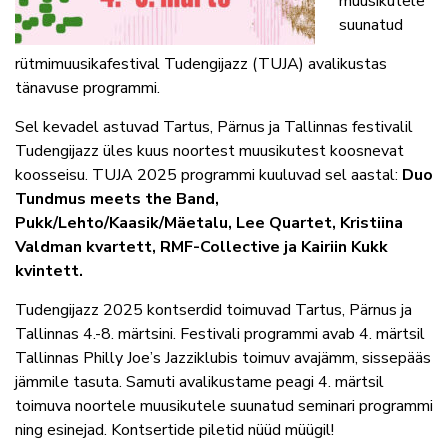
muusikutele
suunatud
rütmimuusikafestival Tudengijazz (TUJA) avalikustas
tänavuse programmi.
Sel kevadel astuvad Tartus, Pärnus ja Tallinnas festivalil
Tudengijazz üles kuus noortest muusikutest koosnevat
koosseisu. TUJA 2025 programmi kuuluvad sel aastal:
Duo
Tundmus meets the Band,
Pukk/Lehto/Kaasik/Mäetalu, Lee Quartet, Kristiina
Valdman kvartett, RMF-Collective ja Kairiin Kukk
kvintett.
Tudengijazz 2025 kontserdid toimuvad Tartus, Pärnus ja
Tallinnas 4.-8. märtsini. Festivali programmi avab 4. märtsil
Tallinnas Philly Joe’s Jazziklubis toimuv avajämm, sissepääs
jämmile tasuta. Samuti avalikustame peagi 4. märtsil
toimuva noortele muusikutele suunatud seminari programmi
ning esinejad. Kontsertide piletid nüüd müügil!