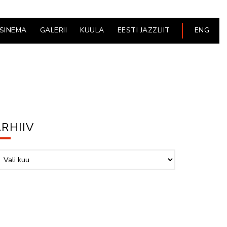
ESINEMA
GALERII
KUULA
EESTI JAZZLIIT
ENG
RHIIV
hiiv