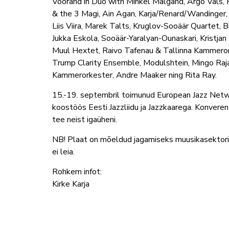
Voorand in Duo with Mihkel Mälgand, Argo Vals, 
& the 3 Magi, Ain Agan, Karja/Renard/Wandinger, 
Liis Viira, Marek Talts, Kruglov-Sooäär Quartet, 
Jukka Eskola, Sooäär-Yaralyan-Ounaskari, Kristj
Muul Hextet, Raivo Tafenau & Tallinna Kammerorke
Trump Clarity Ensemble, Modulshtein, Mingo Raja
Kammerorkester, Andre Maaker ning Rita Ray.
15.-19. septembril toimunud European Jazz Netwo
koostöös Eesti Jazzliidu ja Jazzkaarega. Konveren
tee neist igaüheni.
NB! Plaat on mõeldud jagamiseks muusikasektori j
ei leia.
Rohkem infot:
Kirke Karja