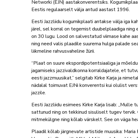
Networki (EJN) aastakonverentsiks. Kogumikplaa
Eestis regulaarselt välja antud aastast 1996.
Eesti Jazzliidu kogumikplaati antakse välja iga ka
järel, sel korral on tegemist duubelplaadiga ning
on 30 lugu. Lood on salvestatud viimase kahe aas
ning need valis plaadile suurema hulga palade se
liikmeline rahvusvaheline žürii.
“Plaat on suure ekspordipotentsiaaliga ja mõeld
jagamiseks jazzivaldkonna korraldajatele, et tut
eesti jazzmuusikat,” selgitab Kirke Karja ja nimet
nädalal toimuvat EJNi konverentsi kui olulist ve
jazzile.
Eesti Jazzliidu esimees Kirke Karja lisab: „Mulle 
sattunud ning on tekkinud sisuliselt tugev tervik.
mitmekülgne ning kõlab värskelt. See on väga he
Plaadil kõlab järgnevate artistide muusika: Maria