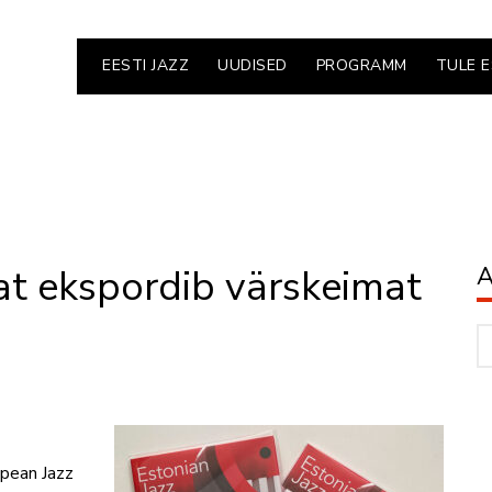
EESTI JAZZ
UUDISED
PROGRAMM
TULE 
at ekspordib värskeimat
A
Ar
opean Jazz