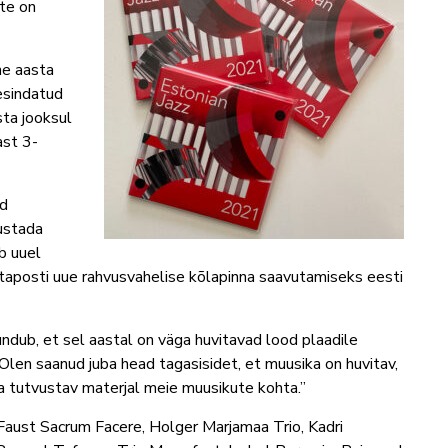
te on
he aasta
 esindatud
ta jooksul
ast 3-
ud
vustada
ab uuel
rstaposti uue rahvusvahelise kõlapinna saavutamiseks eesti
tundub, et sel aastal on väga huvitavad lood plaadile
 Olen saanud juba head tagasisidet, et muusika on huvitav,
a tutvustav materjal meie muusikute kohta.”
 Faust Sacrum Facere, Holger Marjamaa Trio, Kadri