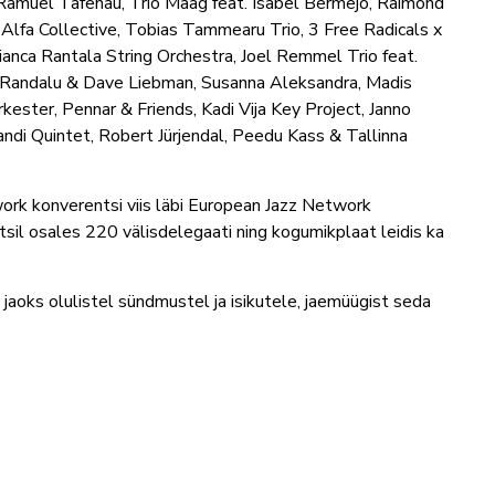
Ramuel Tafenau, Trio Maag feat. Isabel Bermejo, Raimond
Alfa Collective, Tobias Tammearu Trio, 3 Free Radicals x
Bianca Rantala String Orchestra, Joel Remmel Trio feat.
an Randalu & Dave Liebman, Susanna Aleksandra, Madis
ster, Pennar & Friends, Kadi Vija Key Project, Janno
ndi Quintet, Robert Jürjendal, Peedu Kass & Tallinna
rk konverentsi viis läbi European Jazz Network
tsil osales 220 välisdelegaati ning kogumikplaat leidis ka
aoks olulistel sündmustel ja isikutele, jaemüügist seda