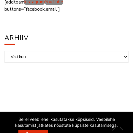
Instagram
YouTube
[addtoany
buttons=”facebook,email”]
ARHIIV
Arhiiv
Sellel veebilehel kasutatakse küpsiseid. Veebilehe
kasutamist jätkates nõustute küpsiste kasutamisega.
EESTI JAZZLIIT