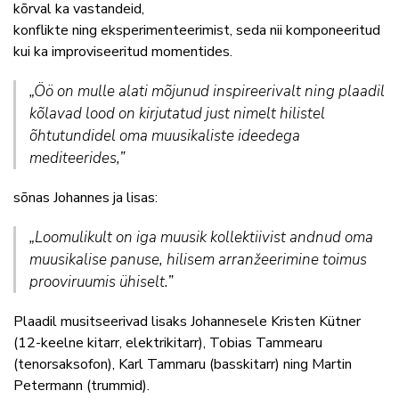
kõrval ka vastandeid,
konflikte ning eksperimenteerimist, seda nii komponeeritud
kui ka improviseeritud momentides.
„Öö on mulle alati mõjunud inspireerivalt ning plaadil
kõlavad lood on kirjutatud just nimelt hilistel
õhtutundidel oma muusikaliste ideedega
mediteerides,”
sõnas Johannes ja lisas:
„Loomulikult on iga muusik kollektiivist andnud oma
muusikalise panuse, hilisem arranžeerimine toimus
prooviruumis ühiselt.”
Plaadil musitseerivad lisaks Johannesele Kristen Kütner
(12-keelne kitarr, elektrikitarr), Tobias Tammearu
(tenorsaksofon), Karl Tammaru (basskitarr) ning Martin
Petermann (trummid).