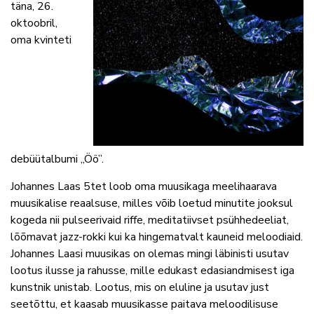
täna, 26.
oktoobril,
oma kvinteti
debüütalbumi „Öö”.
Johannes Laas 5tet loob oma muusikaga meelihaarava
muusikalise reaalsuse, milles võib loetud minutite jooksul
kogeda nii pulseerivaid riffe, meditatiivset psühhedeeliat,
lõõmavat jazz-rokki kui ka hingematvalt kauneid meloodiaid.
Johannes Laasi muusikas on olemas mingi läbinisti usutav
lootus ilusse ja rahusse, mille edukast edasiandmisest iga
kunstnik unistab. Lootus, mis on eluline ja usutav just
seetõttu, et kaasab muusikasse paitava meloodilisuse