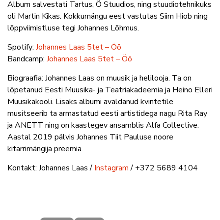
Album salvestati Tartus, Ö Stuudios, ning stuudiotehnikuks
oli Martin Kikas. Kokkumängu eest vastutas Siim Hiob ning
lõppviimistluse tegi Johannes Lõhmus.
Spotify:
Johannes Laas 5tet – Öö
Bandcamp:
Johannes Laas 5tet – Öö
Biograafia: Johannes Laas on muusik ja helilooja. Ta on
lõpetanud Eesti Muusika- ja Teatriakadeemia ja Heino Elleri
Muusikakooli. Lisaks albumi avaldanud kvintetile
musitseerib ta armastatud eesti artistidega nagu Rita Ray
ja ANETT ning on kaastegev ansamblis Alfa Collective.
Aastal 2019 pälvis Johannes Tiit Pauluse noore
kitarrimängija preemia.
Kontakt: Johannes Laas /
Instagram
/ +372 5689 4104