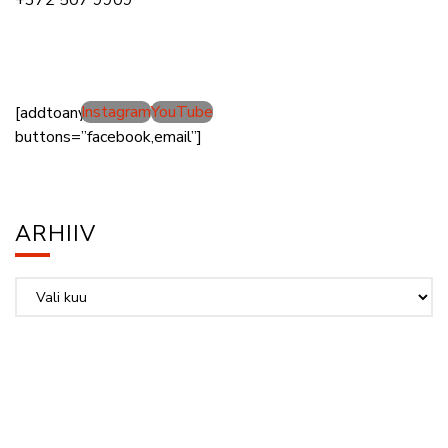
+372 507 9909
Instagram
YouTube
[addtoany
buttons=”facebook,email”]
ARHIIV
Arhiiv