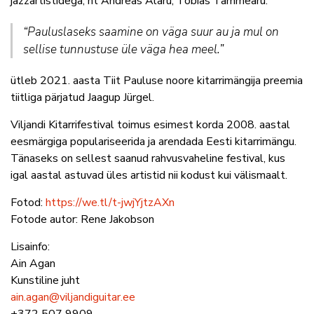
jazzartistidega, nt Andreas Alaru, Tobias Tammearu.
“Pauluslaseks saamine on väga suur au ja mul on
sellise tunnustuse üle väga hea meel.”
ütleb 2021. aasta Tiit Pauluse noore kitarrimängija preemia
tiitliga pärjatud Jaagup Jürgel.
Viljandi Kitarrifestival toimus esimest korda 2008. aastal
eesmärgiga populariseerida ja arendada Eesti kitarrimängu.
Tänaseks on sellest saanud rahvusvaheline festival, kus
igal aastal astuvad üles artistid nii kodust kui välismaalt.
Fotod:
https://we.tl/t-jwjYjtzAXn
Fotode autor: Rene Jakobson
Lisainfo:
Ain Agan
Kunstiline juht
ain.agan@viljandiguitar.ee