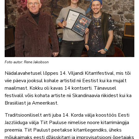
Foto autor: Rene Jakobson
Nädalavahetusel lõppes 14. Viljandi Kitarrifestival, mis tõi
viie päeva jooksul kohale artistid nii Eestist kui ka mujalt
maailmast. Kokku oli kavas 14 kontserti. Tänavusel
festivalil võis kohata artiste nii Skandinaavia riikidest kui ka
Brasiiliast ja Ameerikast.
Traditsiooniliselt anti juba 14. Korda välja koostöös Eesti
Jazzliiduga välja Tiit Pauluse nimelise noore kitarrimängija
preemia. Tiit Paulust peetakse kitarrilegendiks, üheks
mõjukaimaks eesti džässkitarri ja improvisatsiooni õpetajaks