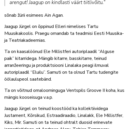
arengut! Jaagup on kindlasti väärt tiitlivõitu.”
sõnab žürii esimees Ain Agan.
Jaagup Jürgel on õppinud Elleri nimelises Tartu
Muusikakoolis. Praegu omandab ta teadmisi Eesti Muusika-
ja Teatriakadeemias.
Ta on kaasalöönud Ele Millistferi autoriplaadil “Alguse
paik” kitarridega. Mängib kitarre, basskitarre, teinud
arranžeeringu ja produktsiooni Linalaka peagi ilmuval
autoriplaadil “Eluilu”. Samuti on ta olnud Tartu tudengite
öölaulupeol saatebänd.
Ta on võitnud omaloominguga Ventspils Groove II koha, kus
mängis kooseisuga v.a.p.
Jaagup Jürgel on teinud koostööd ka kollektiividega
Justament, Kõrsikud, Estraadiraadio, Linalakk, Ele Millistfer,
Kiks, Mir. Samuti on ta teinud ohtralt duosid erinevate