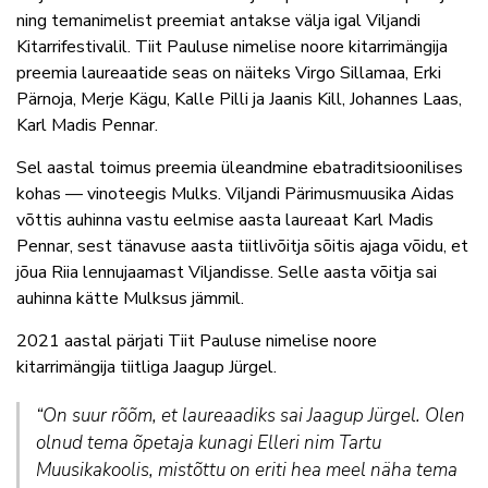
ning temanimelist preemiat antakse välja igal Viljandi
Kitarrifestivalil. Tiit Pauluse nimelise noore kitarrimängija
preemia laureaatide seas on näiteks Virgo Sillamaa, Erki
Pärnoja, Merje Kägu, Kalle Pilli ja Jaanis Kill, Johannes Laas,
Karl Madis Pennar.
Sel aastal toimus preemia üleandmine ebatraditsioonilises
kohas — vinoteegis Mulks. Viljandi Pärimusmuusika Aidas
võttis auhinna vastu eelmise aasta laureaat Karl Madis
Pennar, sest tänavuse aasta tiitlivõitja sõitis ajaga võidu, et
jõua Riia lennujaamast Viljandisse. Selle aasta võitja sai
auhinna kätte Mulksus jämmil.
2021 aastal pärjati Tiit Pauluse nimelise noore
kitarrimängija tiitliga Jaagup Jürgel.
“On suur rõõm, et laureaadiks sai Jaagup Jürgel. Olen
olnud tema õpetaja kunagi Elleri nim Tartu
Muusikakoolis, mistõttu on eriti hea meel näha tema