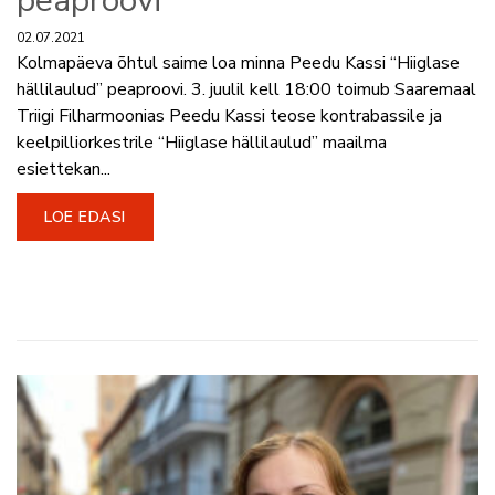
peaproovi
02.07.2021
Kolmapäeva õhtul saime loa minna Peedu Kassi “Hiiglase
hällilaulud” peaproovi. 3. juulil kell 18:00 toimub Saaremaal
Triigi Filharmoonias Peedu Kassi teose kontrabassile ja
keelpilliorkestrile “Hiiglase hällilaulud” maailma
esiettekan...
LOE EDASI