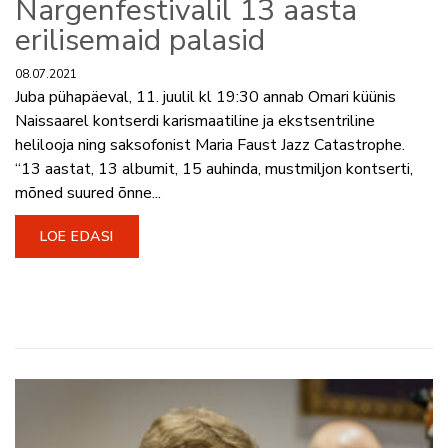
Nargenfestivalil 13 aasta
erilisemaid palasid
08.07.2021
Juba pühapäeval, 11. juulil kl 19:30 annab Omari küünis
Naissaarel kontserdi karismaatiline ja ekstsentriline
helilooja ning saksofonist Maria Faust Jazz Catastrophe.
“13 aastat, 13 albumit, 15 auhinda, mustmiljon kontserti,
mõned suured õnne...
LOE EDASI