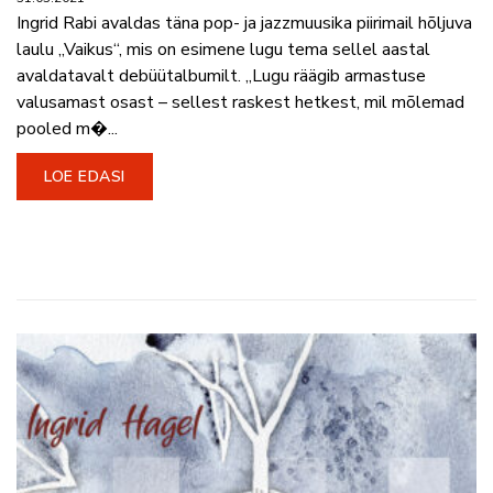
Ingrid Rabi avaldas täna pop- ja jazzmuusika piirimail hõljuva
laulu „Vaikus“, mis on esimene lugu tema sellel aastal
avaldatavalt debüütalbumilt. „Lugu räägib armastuse
valusamast osast – sellest raskest hetkest, mil mõlemad
pooled m�...
LOE EDASI