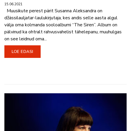
15.06.2021
Muusikute perest pärit Susanna Aleksandra on
džässilauljatar-laulukirjutaja, kes andis selle aasta algul
välja oma kolmanda sooloalbumi “The Siren”. Album on
pälvinud ka ohtralt rahvusvahelist tähelepanu, muuhulgas
on see leidnud oma...
LOE EDASI