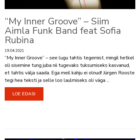
“My Inner Groove” – Siim
Aimla Funk Band feat Sofia
Rubina
19.04.2021
“My Inner Groove” – see lugu tahtis tegemist, mingil hetkel
oli sisemine tung juba nii tugevaks tuksumiseks kasvanud,
et tahtis välja saada. Ega meil kahju ei olnud! Jürgen Rooste
tegi hea teksti ja selle loo laulmiseks oli väga ...
LOE EDASI