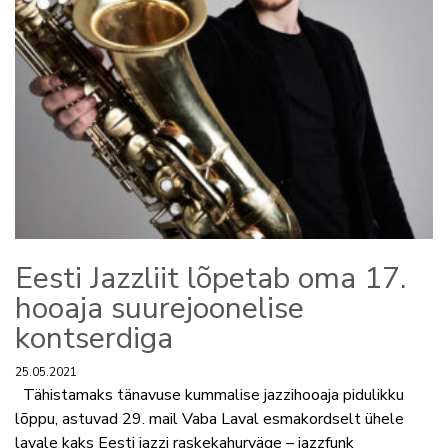
Eesti Jazzliit lõpetab oma 17.
hooaja suurejoonelise
kontserdiga
25.05.2021
Tähistamaks tänavuse kummalise jazzihooaja pidulikku
lõppu, astuvad 29. mail Vaba Laval esmakordselt ühele
lavale kaks Eesti jazzi raskekahurväge – jazzfunk