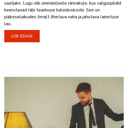
saatjaks. Lugu viib unenäolisele rännakule, kus valguspildid
keerutavad läbi teadvuse kaleidoskoobi. See on
päikeselaikudes õrnalt õhetava naha ja jahutava lainetuse
lau...
LOE EDASI