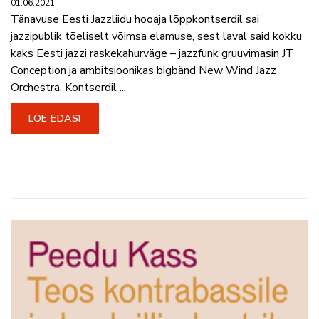
01.06.2021
Tänavuse Eesti Jazzliidu hooaja lõppkontserdil sai
jazzipublik tõeliselt võimsa elamuse, sest laval said kokku
kaks Eesti jazzi raskekahurväge – jazzfunk gruuvimasin JT
Conception ja ambitsioonikas bigbänd New Wind Jazz
Orchestra. Kontserdil ...
LOE EDASI