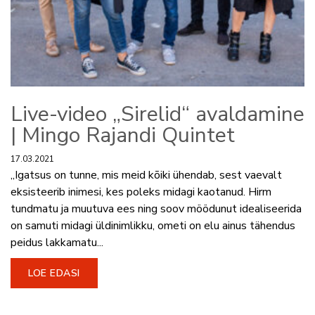
Live-video „Sirelid“ avaldamine
| Mingo Rajandi Quintet
17.03.2021
„Igatsus on tunne, mis meid kõiki ühendab, sest vaevalt
eksisteerib inimesi, kes poleks midagi kaotanud. Hirm
tundmatu ja muutuva ees ning soov möödunut idealiseerida
on samuti midagi üldinimlikku, ometi on elu ainus tähendus
peidus lakkamatu...
LOE EDASI