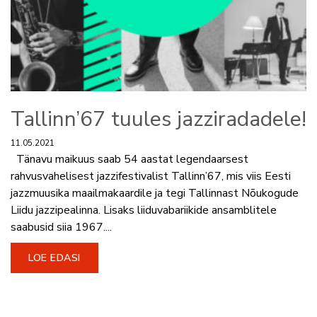
Tallinn’67 tuules jazziradadele!
11.05.2021
Tänavu maikuus saab 54 aastat legendaarsest
rahvusvahelisest jazzifestivalist Tallinn’67, mis viis Eesti
jazzmuusika maailmakaardile ja tegi Tallinnast Nõukogude
Liidu jazzipealinna. Lisaks liiduvabariikide ansamblitele
saabusid siia 1967....
LOE EDASI