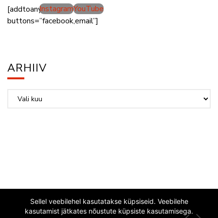
Instagram
YouTube
[addtoany
buttons=”facebook,email”]
ARHIIV
Arhiiv
Sellel veebilehel kasutatakse küpsiseid. Veebilehe
kasutamist jätkates nõustute küpsiste kasutamisega.
EESTI JAZZLIIT