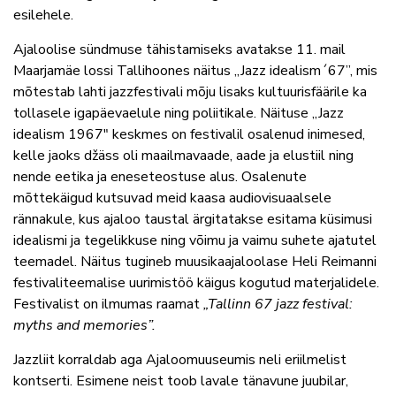
esilehele.
Ajaloolise sündmuse tähistamiseks avatakse 11. mail
Maarjamäe lossi Tallihoones näitus „Jazz idealism´67”, mis
mõtestab lahti jazzfestivali mõju lisaks kultuurisfäärile ka
tollasele igapäevaelule ning poliitikale. Näituse „Jazz
idealism 1967″ keskmes on festivalil osalenud inimesed,
kelle jaoks džäss oli maailmavaade, aade ja elustiil ning
nende eetika ja eneseteostuse alus. Osalenute
mõttekäigud kutsuvad meid kaasa audiovisuaalsele
rännakule, kus ajaloo taustal ärgitatakse esitama küsimusi
idealismi ja tegelikkuse ning võimu ja vaimu suhete ajatutel
teemadel. Näitus tugineb muusikaajaloolase Heli Reimanni
festivaliteemalise uurimistöö käigus kogutud materjalidele.
Festivalist on ilmumas raamat
„Tallinn 67 jazz festival:
myths and memories”.
Jazzliit korraldab aga Ajaloomuuseumis neli eriilmelist
kontserti. Esimene neist toob lavale tänavune juubilar,