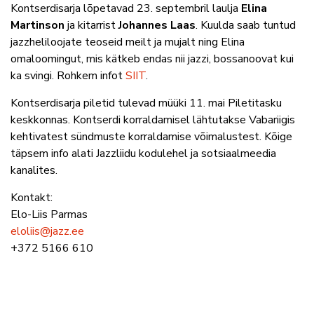
Kontserdisarja lõpetavad 23. septembril laulja
Elina
Martinson
ja kitarrist
Johannes Laas
. Kuulda saab tuntud
jazzheliloojate teoseid meilt ja mujalt ning Elina
omaloomingut, mis kätkeb endas nii jazzi, bossanoovat kui
ka svingi. Rohkem infot
SIIT
.
Kontserdisarja piletid tulevad müüki 11. mai Piletitasku
keskkonnas. Kontserdi korraldamisel lähtutakse Vabariigis
kehtivatest sündmuste korraldamise võimalustest. Kõige
täpsem info alati Jazzliidu kodulehel ja sotsiaalmeedia
kanalites.
Kontakt:
Elo-Liis Parmas
eloliis@jazz.ee
+372 5166 610