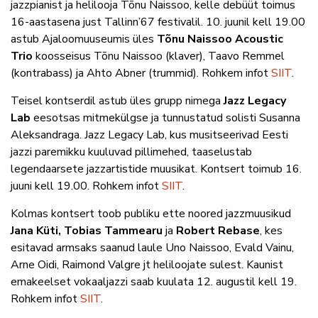
jazzpianist ja helilooja Tõnu Naissoo, kelle debüüt toimus
16-aastasena just Tallinn’67 festivalil. 10. juunil kell 19.00
astub Ajaloomuuseumis üles
Tõnu Naissoo Acoustic
Trio
koosseisus Tõnu Naissoo (klaver), Taavo Remmel
(kontrabass) ja Ahto Abner (trummid). Rohkem infot
SIIT
.
Teisel kontserdil astub üles grupp nimega
Jazz Legacy
Lab
eesotsas mitmekülgse ja tunnustatud solisti Susanna
Aleksandraga. Jazz Legacy Lab, kus musitseerivad Eesti
jazzi paremikku kuuluvad pillimehed, taaselustab
legendaarsete jazzartistide muusikat. Kontsert toimub 16.
juuni kell 19.00. Rohkem infot
SIIT
.
Kolmas kontsert toob publiku ette noored jazzmuusikud
Jana Küti, Tobias Tammearu
ja
Robert Rebase
, kes
esitavad armsaks saanud laule Uno Naissoo, Evald Vainu,
Arne Oidi, Raimond Valgre jt heliloojate sulest. Kaunist
emakeelset vokaaljazzi saab kuulata 12. augustil kell 19.
Rohkem infot
SIIT
.