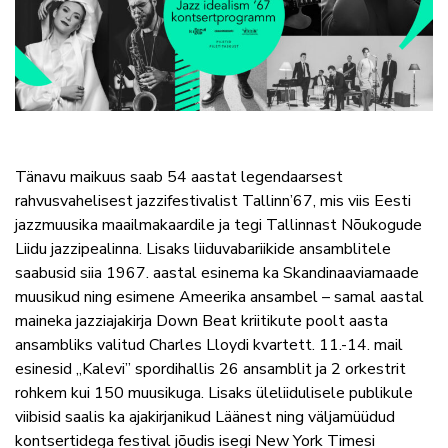
Tänavu maikuus saab 54 aastat legendaarsest
rahvusvahelisest jazzifestivalist Tallinn’67, mis viis Eesti
jazzmuusika maailmakaardile ja tegi Tallinnast Nõukogude
Liidu jazzipealinna. Lisaks liiduvabariikide ansamblitele
saabusid siia 1967. aastal esinema ka Skandinaaviamaade
muusikud ning esimene Ameerika ansambel – samal aastal
maineka jazziajakirja Down Beat kriitikute poolt aasta
ansambliks valitud Charles Lloydi kvartett. 11.-14. mail
esinesid „Kalevi” spordihallis 26 ansamblit ja 2 orkestrit
rohkem kui 150 muusikuga. Lisaks üleliidulisele publikule
viibisid saalis ka ajakirjanikud Läänest ning väljamüüdud
kontsertidega festival jõudis isegi New York Timesi