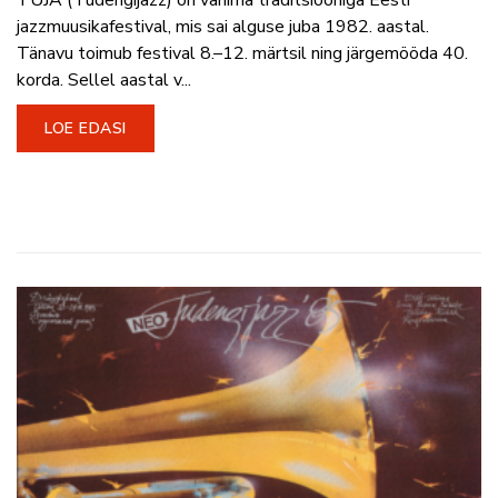
TUJA (Tudengijazz) on vanima traditsiooniga Eesti
jazzmuusikafestival, mis sai alguse juba 1982. aastal.
Tänavu toimub festival 8.–12. märtsil ning järgemööda 40.
korda. Sellel aastal v...
LOE EDASI