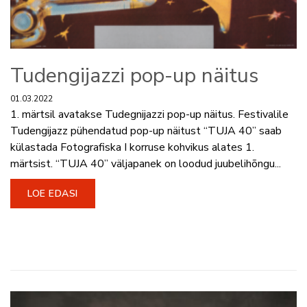
Tudengijazzi pop-up näitus
01.03.2022
1. märtsil avatakse Tudegnijazzi pop-up näitus. Festivalile
Tudengijazz pühendatud pop-up näitust “TUJA 40” saab
külastada Fotografiska I korruse kohvikus alates 1.
märtsist. “TUJA 40” väljapanek on loodud juubelihõngu...
LOE EDASI