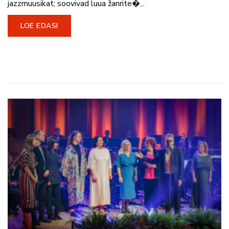
jazzmuusikat; soovivad luua žanrite�...
LOE EDASI