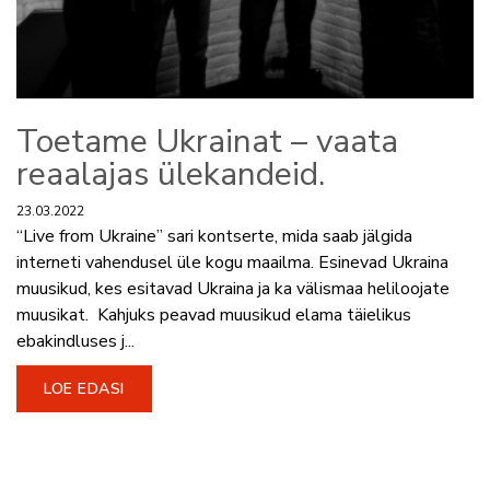
Toetame Ukrainat – vaata
reaalajas ülekandeid.
23.03.2022
“Live from Ukraine” sari kontserte, mida saab jälgida
interneti vahendusel üle kogu maailma. Esinevad Ukraina
muusikud, kes esitavad Ukraina ja ka välismaa heliloojate
muusikat. Kahjuks peavad muusikud elama täielikus
ebakindluses j...
LOE EDASI