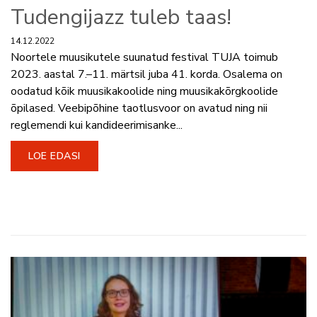
Tudengijazz tuleb taas!
14.12.2022
Noortele muusikutele suunatud festival TUJA toimub
2023. aastal 7.–11. märtsil juba 41. korda. Osalema on
oodatud kõik muusikakoolide ning muusikakõrgkoolide
õpilased. Veebipõhine taotlusvoor on avatud ning nii
reglemendi kui kandideerimisanke...
LOE EDASI