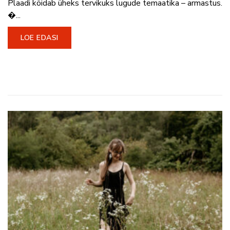
Plaadi köidab üheks tervikuks lugude temaatika – armastus.
�...
LOE EDASI