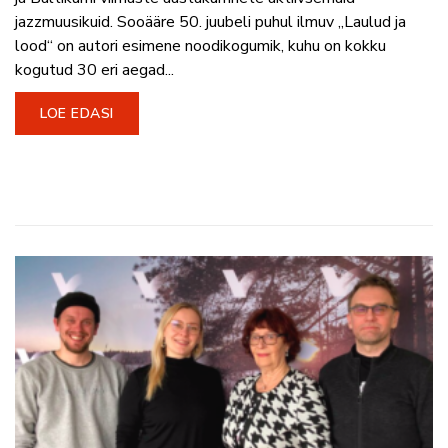
jazzmuusikuid. Sooääre 50. juubeli puhul ilmuv „Laulud ja
lood“ on autori esimene noodikogumik, kuhu on kokku
kogutud 30 eri aegad...
LOE EDASI