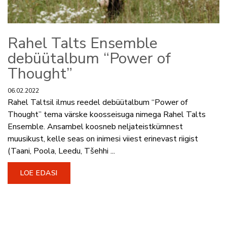
Rahel Talts Ensemble
debüütalbum “Power of
Thought”
06.02.2022
Rahel Taltsil ilmus reedel debüütalbum “Power of
Thought” tema värske koosseisuga nimega Rahel Talts
Ensemble. Ansambel koosneb neljateistkümnest
muusikust, kelle seas on inimesi viiest erinevast riigist
(Taani, Poola, Leedu, Tšehhi ...
LOE EDASI