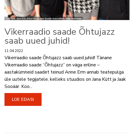
Vikerraadio saade Õhtujazz
saab uued juhid!
11.04.2022
Vikerraadio saade Õhtujazz saab uued juhid! Tänane
Vikerraadio saade “Õhtujazz” on väga eriline –
aastakümneid saadet teinud Anne Erm annab teatepulga
üle uutele tegijatele, kelleks stuudios on Jana Kütt ja Jaak
Sooäär. Koo...
LOE EDASI