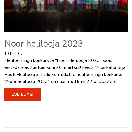
Noor helilooja 2023
19.12.2022
Heliloomingu konkursile “Noor Helilooja 2023” saab
esitada võistlustöid kuni 26. märtsini! Eesti Muusikafondi ja
Eesti Heliloojate Liidu korraldatud heliloomingu konkurss
“Noor helilooja 2023” on suunatud kuni 22-aastastele...
LOE EDASI