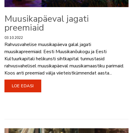
Muusikapäeval jagati
preemiaid
03.10.2022
Rahvusvahelise muusikapäeva galal jagati
muusikapreemiaid. Eesti Muusikanõukogu ja Eesti
Kultuurkapitali helikunsti sihtkapital tunnustasid
rahvusvahelisel muusikapäeval muusikamaastiku parimaid.
Koos anti preemiad välja viieteistkümnendat aasta...
LOE EDASI