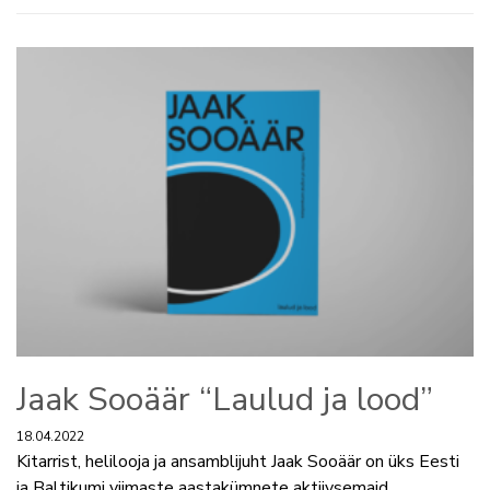
Jaak Sooäär “Laulud ja lood”
18.04.2022
Kitarrist, helilooja ja ansamblijuht Jaak Sooäär on üks Eesti
ja Baltikumi viimaste aastakümnete aktiivsemaid