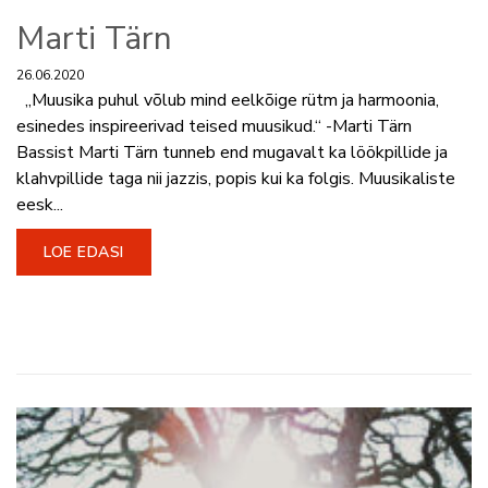
Marti Tärn
26.06.2020
„Muusika puhul võlub mind eelkõige rütm ja harmoonia,
esinedes inspireerivad teised muusikud.“ -Marti Tärn
Bassist Marti Tärn tunneb end mugavalt ka löökpillide ja
klahvpillide taga nii jazzis, popis kui ka folgis. Muusikaliste
eesk...
LOE EDASI