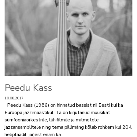
Peedu Kass
10.08.2017
Peedu Kass (1986) on hinnatud bassist nii Eesti kui ka
Euroopa jazzimaastikul. Ta on kirjutanud muusikat
sümfooniaorkestrile, lühifilmile ja mitmetele
jazzansamblitele ning tema pillimäng kõlab rohkem kui 20-l
heliplaadil, järjest enam ka...