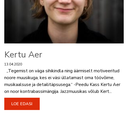
Kertu Aer
13.04.2020
„Tegemist on väga sihikindla ning äärmiselt motiveeritud
noore muusikuga, kes ei väsi üllatamast oma töövõime,
musikaalsuse ja detailitäpsusega.“ -Peedu Kass Kertu Aer
on noor kontrabassimängija. Jazzmuusikas võlub Kert...
LOE EDASI