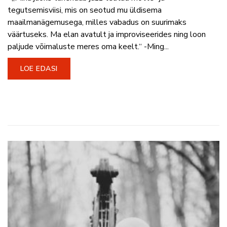
tegutsemisviisi, mis on seotud mu üldisema
maailmanägemusega, milles vabadus on suurimaks
väärtuseks. Ma elan avatult ja improviseerides ning loon
paljude võimaluste meres oma keelt.“ -Ming...
LOE EDASI