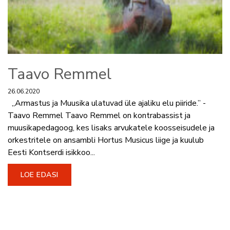
Taavo Remmel
26.06.2020
„Armastus ja Muusika ulatuvad üle ajaliku elu piiride.” -
Taavo Remmel Taavo Remmel on kontrabassist ja
muusikapedagoog, kes lisaks arvukatele koosseisudele ja
orkestritele on ansambli Hortus Musicus liige ja kuulub
Eesti Kontserdi isikkoo...
LOE EDASI