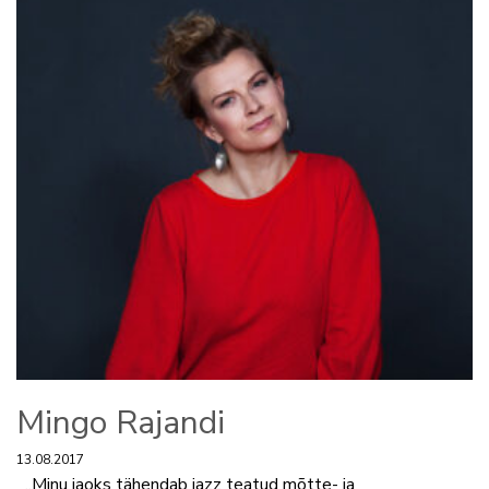
Mingo Rajandi
13.08.2017
„Minu jaoks tähendab jazz teatud mõtte- ja