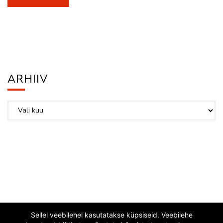
ARHIIV
Arhiiv
Sellel veebilehel kasutatakse küpsiseid. Veebilehe