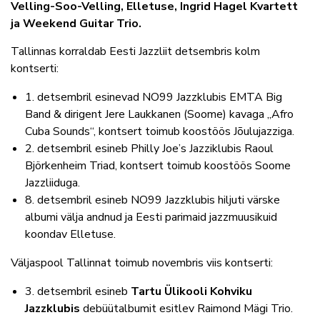
Velling-Soo-Velling, Elletuse, Ingrid Hagel Kvartett
ja Weekend Guitar Trio.
Tallinnas korraldab Eesti Jazzliit detsembris kolm
kontserti:
1. detsembril esinevad NO99 Jazzklubis EMTA Big
Band & dirigent Jere Laukkanen (Soome) kavaga „Afro
Cuba Sounds“, kontsert toimub koostöös Jõulujazziga.
2. detsembril esineb Philly Joe’s Jazziklubis Raoul
Björkenheim Triad, kontsert toimub koostöös Soome
Jazzliiduga.
8. detsembril esineb NO99 Jazzklubis hiljuti värske
albumi välja andnud ja Eesti parimaid jazzmuusikuid
koondav Elletuse.
Väljaspool Tallinnat toimub novembris viis kontserti:
3. detsembril esineb
Tartu Ülikooli Kohviku
Jazzklubis
debüütalbumit esitlev Raimond Mägi Trio.