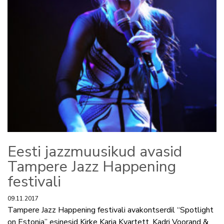
Eesti jazzmuusikud avasid
Tampere Jazz Happening
festivali
09.11.2017
Tampere Jazz Happening festivali avakontserdil “Spotlight
on Estonia” esinesid Kirke Karja Kvartett, Kadri Voorand &