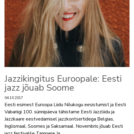
Jazzikingitus Euroopale: Eesti
jazz jõuab Soome
04.10.2017
Eesti esimest Euroopa Liidu Nõukogu eesistumist ja Eesti
Vabariigi 100. sünnipäeva tähistame Eesti Jazzliidu ja
Jazzkaare eestvedamisel jazzkontsertidega Belgias,
Inglismaal, Soomes ja Saksamaal. Novembris jõuab Eesti
jazz festivalile Tampere Ja...