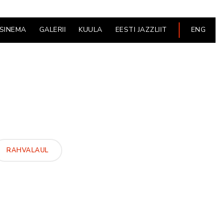
ESINEMA
GALERII
KUULA
EESTI JAZZLIIT
ENG
RAHVALAUL