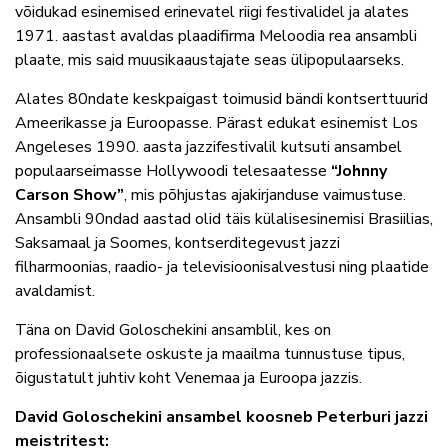
võidukad esinemised erinevatel riigi festivalidel ja alates
1971. aastast avaldas plaadifirma Meloodia rea ansambli
plaate, mis said muusikaaustajate seas ülipopulaarseks.
Alates 80ndate keskpaigast toimusid bändi kontserttuurid
Ameerikasse ja Euroopasse. Pärast edukat esinemist Los
Angeleses 1990. aasta jazzifestivalil kutsuti ansambel
populaarseimasse Hollywoodi telesaatesse
“Johnny
Carson Show”
, mis põhjustas ajakirjanduse vaimustuse.
Ansambli 90ndad aastad olid täis külalisesinemisi Brasiilias,
Saksamaal ja Soomes, kontserditegevust jazzi
filharmoonias, raadio- ja televisioonisalvestusi ning plaatide
avaldamist.
Täna on David Goloschekini ansamblil, kes on
professionaalsete oskuste ja maailma tunnustuse tipus,
õigustatult juhtiv koht Venemaa ja Euroopa jazzis.
David Goloschekini ansambel koosneb Peterburi jazzi
meistritest: