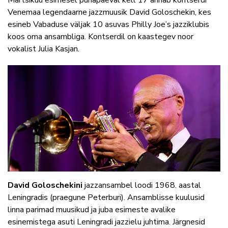
Märtsikuu esimesel pühapäeval kell 17 annab kontserdi
Venemaa legendaarne jazzmuusik David Goloschekin, kes
esineb Vabaduse väljak 10 asuvas Philly Joe’s jazziklubis
koos oma ansambliga. Kontserdil on kaastegev noor
vokalist Julia Kasjan.
David Goloschekini
jazzansambel loodi 1968. aastal
Leningradis (praegune Peterburi). Ansamblisse kuulusid
linna parimad muusikud ja juba esimeste avalike
esinemistega asuti Leningradi jazzielu juhtima. Järgnesid