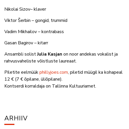
Nikolai Sizov– klaver
Viktor Šerbin – gongid, trummid
Vadim Mikhailov – kontrabass
Gasan Bagirov – kitarr
Ansambli solist
Julia Kasjan
on noor andekas vokalist ja
rahvusvaheliste võistluste laureaat.
Piletite eelmüük
phillyjoes.com
, piletid müügil ka kohapeal
12 € (7 € õpilane, üliõpilane).
Kontserdi korraldaja on Tallinna Kultuuriamet.
ARHIIV