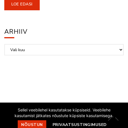
LOE EDASI
ARHIIV
Arhiiv
Sellel veebilehel kasutatakse küpsiseid. Veebilehe
kasutamist jätkates nõustute küpsiste kasutamisega.
EESTI JAZZLIIT
NÕUSTUN
PRIVAATSUSTINGIMUSED