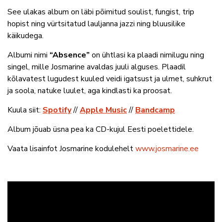
See ulakas album on läbi põimitud soulist, fungist, trip
hopist ning vürtsitatud lauljanna jazzi ning bluusilike
käikudega.
Albumi nimi
“Absence”
on ühtlasi ka plaadi nimilugu ning
singel, mille Josmarine avaldas juuli alguses. Plaadil
kõlavatest lugudest kuuled veidi igatsust ja ulmet, suhkrut
ja soola, natuke luulet, aga kindlasti ka proosat.
Kuula siit:
Spotify
//
Apple Music
//
Bandcamp
Album jõuab üsna pea ka CD-kujul Eesti poelettidele.
Vaata lisainfot Josmarine kodulehelt
www.josmarine.ee