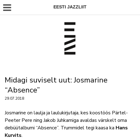
EESTI JAZZLIIT
Midagi suviselt uut: Josmarine
“Absence”
29.07.2018
Josmarine on laulja ja laulukirjutaja, kes koostöös Pärtel-
Peeter Pere ning Jakob Juhkamiga avaldas värskelt oma
debüütalbumi “Absence”. Trummidel tegi kaasa ka
Hans
Kurvits
.