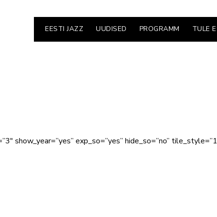
EESTI JAZZ
UUDISED
PROGRAMM
TULE 
t=”3″ show_year=”yes” exp_so=”yes” hide_so=”no” tile_style=”