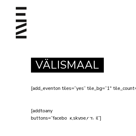
VÄLISMAAL
[add_eventon tiles=”yes” tile_bg=”1″ tile_coun
[addtoany
buttons=”facebook,skype,email”]