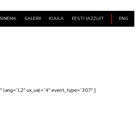
ESINEMA
GALERII
KUULA
EESTI JAZZLIIT
ENG
1″ lang=”L2″ ux_val=”4″ event_type=”307″ ]