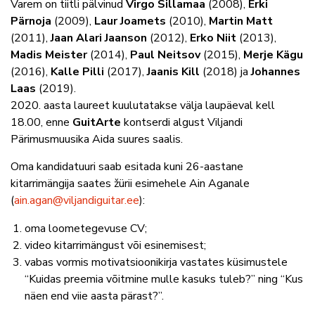
Varem on tiitli pälvinud
Virgo Sillamaa
(2008),
Erki
Pärnoja
(2009),
Laur Joamets
(2010),
Martin Matt
(2011),
Jaan Alari Jaanson
(2012),
Erko Niit
(2013),
Madis Meister
(2014),
Paul Neitsov
(2015),
Merje Kägu
(2016),
Kalle Pilli
(2017),
Jaanis Kill
(2018) ja
Johannes
Laas
(2019).
2020. aasta laureet kuulutatakse välja laupäeval kell
18.00, enne
GuitArte
kontserdi algust Viljandi
Pärimusmuusika Aida suures saalis.
Oma kandidatuuri saab esitada kuni 26-aastane
kitarrimängija saates žürii esimehele Ain Aganale
(
ain.agan@viljandiguitar.ee
):
oma loometegevuse CV;
video kitarrimängust või esinemisest;
vabas vormis motivatsioonikirja vastates küsimustele
“Kuidas preemia võitmine mulle kasuks tuleb?” ning “Kus
näen end viie aasta pärast?”.