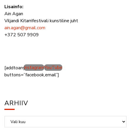
Lisainfo:
Ain Agan
Viljandi Kitarrifestivali kunstiline juht
ain.agan@gmail.com
+372 507 9909
Instagram
YouTube
[addtoany
buttons=”facebook,email”]
ARHIIV
Arhiiv