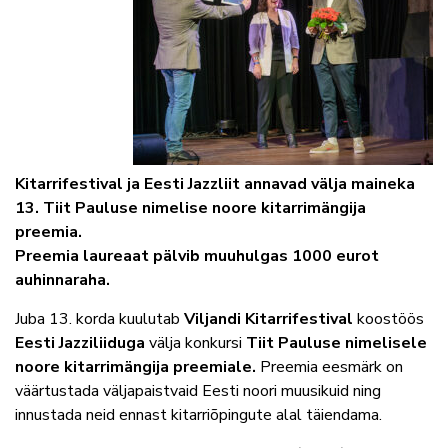
Kitarrifestival ja Eesti Jazzliit annavad välja maineka
13. Tiit Pauluse nimelise noore kitarrimängija
preemia.
Preemia laureaat pälvib muuhulgas 1000 eurot
auhinnaraha.
Juba 13. korda kuulutab
Viljandi Kitarrifestival
koostöös
Eesti Jazziliiduga
välja konkursi
Tiit Pauluse nimelisele
noore kitarrimängija preemiale.
Preemia eesmärk on
väärtustada väljapaistvaid Eesti noori muusikuid ning
innustada neid ennast kitarriõpingute alal täiendama.