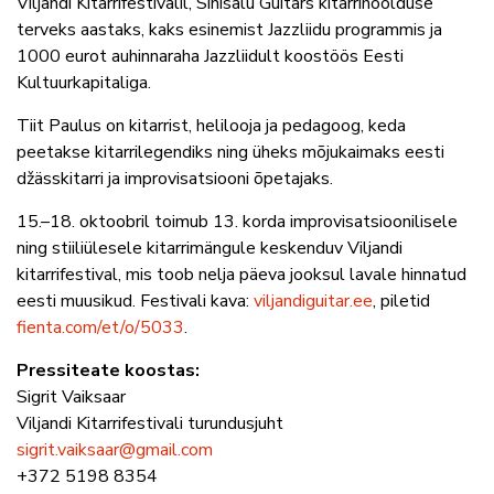
Viljandi Kitarrifestivalil, Sinisalu Guitars kitarrihoolduse
terveks aastaks, kaks esinemist Jazzliidu programmis ja
1000 eurot auhinnaraha Jazzliidult koostöös Eesti
Kultuurkapitaliga.
Tiit Paulus on kitarrist, helilooja ja pedagoog, keda
peetakse kitarrilegendiks ning üheks mõjukaimaks eesti
džässkitarri ja improvisatsiooni õpetajaks.
15.–18. oktoobril toimub 13. korda improvisatsioonilisele
ning stiiliülesele kitarrimängule keskenduv Viljandi
kitarrifestival, mis toob nelja päeva jooksul lavale hinnatud
eesti muusikud. Festivali kava:
viljandiguitar.ee
, piletid
fienta.com/et/o/5033
.
Pressiteate koostas:
Sigrit Vaiksaar
Viljandi Kitarrifestivali turundusjuht
sigrit.vaiksaar@gmail.com
+372 5198 8354