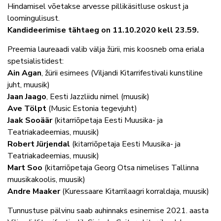
Hindamisel võetakse arvesse pillikäsitluse oskust ja
loomingulisust.
Kandideerimise tähtaeg on 11.10.2020 kell 23.59.
Preemia laureaadi valib välja žürii, mis koosneb oma eriala
spetsialistidest:
Ain Agan
, žürii esimees (Viljandi Kitarrifestivali kunstiline
juht, muusik)
Jaan Jaago
, Eesti Jazzliidu nimel (muusik)
Ave Tölpt
(Music Estonia tegevjuht)
Jaak Sooäär
(kitarriõpetaja Eesti Muusika- ja
Teatriakadeemias, muusik)
Robert Jürjendal
(kitarriõpetaja Eesti Muusika- ja
Teatriakadeemias, muusik)
Mart Soo
(kitarriõpetaja Georg Otsa nimelises Tallinna
muusikakoolis, muusik)
Andre Maaker
(Kuressaare Kitarrilaagri korraldaja, muusik)
Tunnustuse pälvinu saab auhinnaks esinemise 2021. aasta