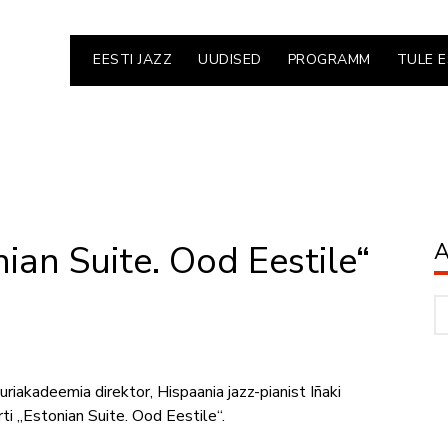
EESTI JAZZ
UUDISED
PROGRAMM
TULE 
ian Suite. Ood Eestile“
A
Ar
riakadeemia direktor, Hispaania jazz-pianist Iñaki
ti „Estonian Suite. Ood Eestile“.