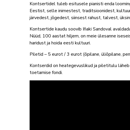
Kontsertidel tuleb esitusele pianisti enda looming,
Eestist, selle inimestest, traditsioonidest, kultuu
järvedest, jõgedest, siinsest rahust, talvest, üksi
Kontsertide kaudu soovib Iñaki Sandoval avaldada
Nüüd, 100 aastat hiljem, on meie ülesanne iseseis
haridust ja hoida eesti kultuuri.
Piletid – 5 eurot / 3 eurot (õpilane, üliõpilane, p
Kontserdid on heategevuslikud ja piletitulu lähe
toetamise fondi.