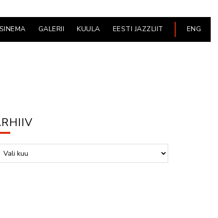
ESINEMA
GALERII
KUULA
EESTI JAZZLIIT
ENG
RHIIV
hiiv