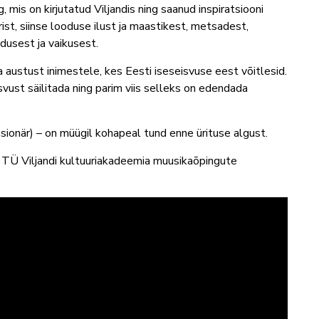
 mis on kirjutatud Viljandis ning saanud inspiratsiooni
rist, siinse looduse ilust ja maastikest, metsadest,
ndusest ja vaikusest.
 austust inimestele, kes Eesti iseseisvuse eest võitlesid.
vust säilitada ning parim viis selleks on edendada
ensionär) – on müügil kohapeal tund enne ürituse algust.
b TÜ Viljandi kultuuriakadeemia muusikaõpingute