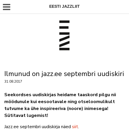
EESTI JAZZLIIT
Ilmunud on jazz.ee septembri uudiskiri
31.08.2017
Seekordses uudiskirjas heidame taaskord pilgu nii
möödunule kui eesootavale ning otseloomulikult
tutvume ka ühe inspireeriva (noore) inimesega!
Sütitavat lugemist!
Jazz.ee septembri uudiskirja näed
siit
.