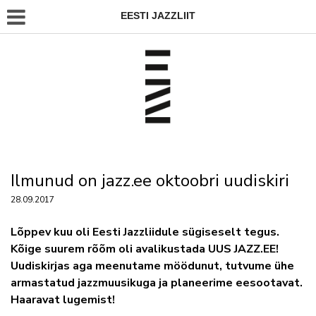
EESTI JAZZLIIT
Ilmunud on jazz.ee oktoobri uudiskiri
28.09.2017
Lõppev kuu oli Eesti Jazzliidule sügiseselt tegus.
Kõige suurem rõõm oli avalikustada UUS JAZZ.EE!
Uudiskirjas aga meenutame möödunut, tutvume ühe
armastatud jazzmuusikuga ja planeerime eesootavat.
Haaravat lugemist!