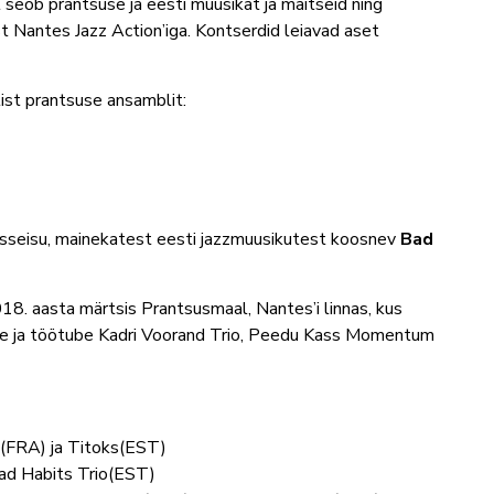
l seob prantsuse ja eesti muusikat ja maitseid ning
st Nantes Jazz Action’iga. Kontserdid leiavad aset
ist prantsuse ansamblit:
osseisu, mainekatest eesti jazzmuusikutest koosnev
Bad
18. aasta märtsis Prantsusmaal, Nantes’i linnas, kus
te ja töötube Kadri Voorand Trio, Peedu Kass Momentum
N(FRA) ja Titoks(EST)
Bad Habits Trio(EST)