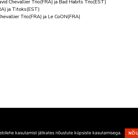
vid Chevallier Trio(FRA) ja Bad Habits Trio(EST)
FRA) ja Titoks(EST)
 Chevallier Trio(FRA) ja Le CoON(FRA)
eebilehe kasutamist jätkates nõustute küpsiste kasutamisega.
NÕ