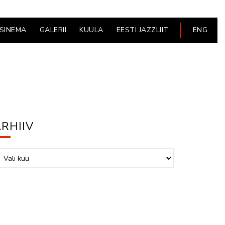
ESINEMA
GALERII
KUULA
EESTI JAZZLIIT
ENG
RHIIV
hiiv