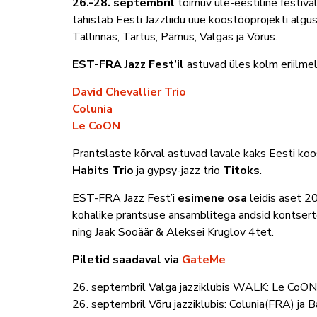
26.-28. septembril
toimuv üle-eestiline festiva
tähistab Eesti Jazzliidu uue koostööprojekti algu
Tallinnas, Tartus, Pärnus, Valgas ja Võrus.
EST-FRA Jazz Fest’il
astuvad üles kolm eriilmel
David Chevallier Trio
Colunia
Le CoON
Prantslaste kõrval astuvad lavale kaks Eesti ko
Habits Trio
ja gypsy-jazz trio
Titoks
.
EST-FRA Jazz Fest’i
esimene osa
leidis aset 20
kohalike prantsuse ansamblitega andsid kontser
ning Jaak Sooäär & Aleksei Kruglov 4tet.
Piletid saadaval via
GateMe
26. septembril Valga jazziklubis WALK: Le CoO
26.
septembril Võru jazziklubis: Colunia(FRA) ja 