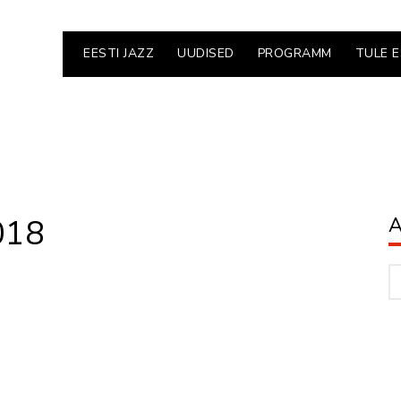
EESTI JAZZ
UUDISED
PROGRAMM
TULE 
018
A
Ar