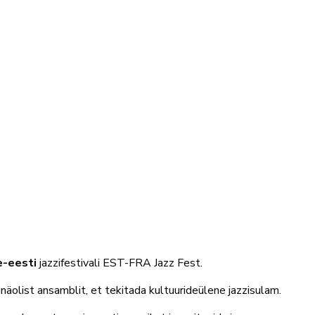
e-eesti
jazzifestivali
EST-FRA Jazz Fest.
anäolist ansamblit, et tekitada kultuurideülene jazzisulam.