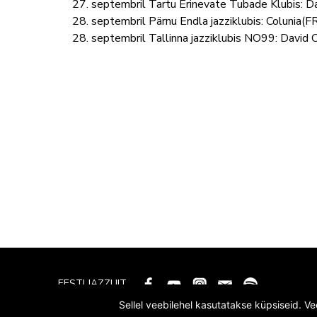
27. septembril Tartu Erinevate Tubade Klubis: Da
28. septembril Pärnu Endla jazziklubis: Colunia(
28. septembril Tallinna jazziklubis NO99: David
EESTI JAZZLIIT
Sellel veebilehel kasutatakse küpsiseid. V