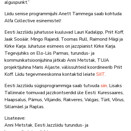
alguspunkt.”
Liidu senise programmijuhi Anett Tammega saab kohtuda
Alfa Collective esinemistel!
Eesti Jazzliidu juhatusse kuuluvad Lauri Kadalipp, Priit Koff,
Jaak Sooäär, Mingo Rajandi, Toomas Rull, Raimond Mägi ja
Kirke Karja. Juhatuse esimees on jazzpianist Kirke Karja.
Tegevjuhiks on Elo-Liis Parmas, turundus- ja
kommunikatsioonijuhina jätkab Anni Metstak, TUJA
projektijuhina Maris Aljaste, välissuhteid koordineerib Priit
Koff. Liidu tegevmeeskonna kontaktid leiate
SIIT
.
Eesti Jazzliidu sügisprogrammiga saab tutvuda
siin
. Lisaks
Tallinnale toimuvad jazzkontserdid üle Eesti: Kuressaares,
Haapsalus, Pärnus, Viljandis, Rakveres, Valgas, Türil, Võrus,
Sillamäel ja Raplas.
Lisateave:
Anni Metstak, Eesti Jazzliidu turundus- ja