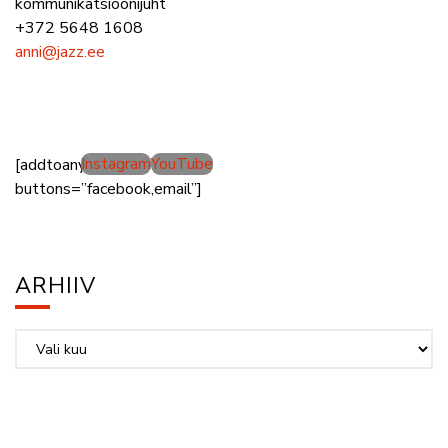
kommunikatsioonijuht
+372 5648 1608
anni@jazz.ee
Instagram
YouTube
[addtoany
buttons=”facebook,email”]
ARHIIV
Arhiiv