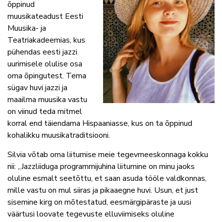
õppinud
muusikateadust Eesti
Muusika- ja
Teatriakadeemias, kus
pühendas eesti jazzi
uurimisele olulise osa
oma õpingutest. Tema
sügav huvi jazzi ja
maailma muusika vastu
on viinud teda mitmel
korral end täiendama Hispaaniasse, kus on ta õppinud
kohalikku muusikatraditsiooni.
Silvia võtab oma liitumise meie tegevmeeskonnaga kokku
nii: „Jazzliiduga programmijuhina liitumine on minu jaoks
oluline esmalt seetõttu, et saan asuda tööle valdkonnas,
mille vastu on mul siiras ja pikaaegne huvi. Usun, et just
sisemine kirg on mõtestatud, eesmärgipäraste ja uusi
väärtusi loovate tegevuste elluviimiseks oluline