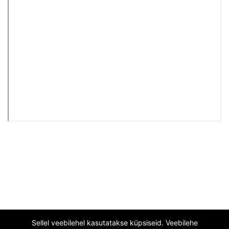
Sellel veebilehel kasutatakse küpsiseid. Veebilehe