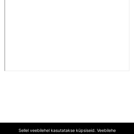
Sellel veebilehel kasutatakse küpsiseid. Veebilehe