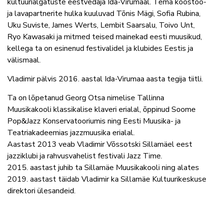
kultuurialgatuste eestvedaja Ida-Virumaal. Tema koostöö-
ja lavapartnerite hulka kuuluvad Tõnis Mägi, Sofia Rubina,
Uku Suviste, James Werts, Lembit Saarsalu, Toivo Unt,
Ryo Kawasaki ja mitmed teised mainekad eesti muusikud,
kellega ta on esinenud festivalidel ja klubides Eestis ja
välismaal.
Vladimir pälvis 2016. aastal Ida-Virumaa aasta tegija tiitli.
Ta on lõpetanud Georg Otsa nimelise Tallinna
Muusikakooli klassikalise klaveri erialal, õppinud Soome
Pop&Jazz Konservatooriumis ning Eesti Muusika- ja
Teatriakadeemias jazzmuusika erialal.
Aastast 2013 veab Vladimir Võssotski Sillamäel eest
jazziklubi ja rahvusvahelist festivali Jazz Time.
2015. aastast juhib ta Sillamäe Muusikakooli ning alates
2019. aastast täidab Vladimir ka Sillamäe Kultuurikeskuse
direktori ülesandeid.