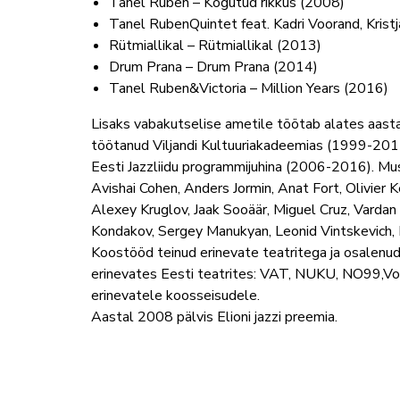
Tanel Ruben – Kogutud rikkus (2008)
Tanel RubenQuintet feat. Kadri Voorand, Krist
Rütmiallikal – Rütmiallikal (2013)
Drum Prana – Drum Prana (2014)
Tanel Ruben&Victoria – Million Years (2016)
Lisaks vabakutselise ametile töötab alates aas
töötanud Viljandi Kultuuriakadeemias (1999-2015
Eesti Jazzliidu programmijuhina (2006-2016). Mu
Avishai Cohen, Anders Jormin, Anat Fort, Olivier 
Alexey Kruglov, Jaak Sooäär, Miguel Cruz, Vardan 
Kondakov, Sergey Manukyan, Leonid Vintskevich, 
Koostööd teinud erinevate teatritega ja osalenud
erinevates Eesti teatrites: VAT, NUKU, NO99,Von 
erinevatele koosseisudele.
Aastal 2008 pälvis Elioni jazzi preemia.