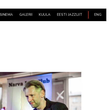
ESINEMA
GALERII
KUULA
EESTI JAZZLIIT
ENG