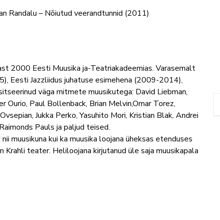
jan Randalu – Nõiutud veerandtunnid (2011)
tast 2000 Eesti Muusika ja-Teatriakadeemias. Varasemalt
), Eesti Jazzliidus juhatuse esimehena (2009-2014),
sitseerinud väga mitmete muusikutega: David Liebman,
Ker Ourio, Paul Bollenback, Brian Melvin,Omar Torez,
Ovsepian, Jukka Perko, Yasuhito Mori, Kristian Blak, Andrei
Raimonds Pauls ja paljud teised.
 nii muusikuna kui ka muusika loojana üheksas etenduses
Krahli teater. Heliloojana kirjutanud üle saja muusikapala