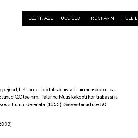
EESTI JAZZ
UUDISED
PROGRAMM
TULE 
jõud, helilooja. Töötab aktiivselt nii muusiku kui ka
anud G.Otsa nim. Tallinna Muusikakooli kontrabassi ja
kooli trummide eriala (1999). Salvestanud üle 50
(2003)