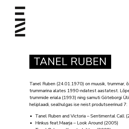
TANEL RUBEN
Tanel Ruben (24.01.1970) on muusik, trummar, õppe
trummarina alates 1990-ndatest aastatest. Lõpet
trummide eriala (1993) ning samuti Göteborgi Üli
heliplaadi, sealhulgas ise neist produtseerinud 7:
Tanel Ruben and Victoria – Sentimental Call 
Hinkus feat.Maarja – Look Around (2005)