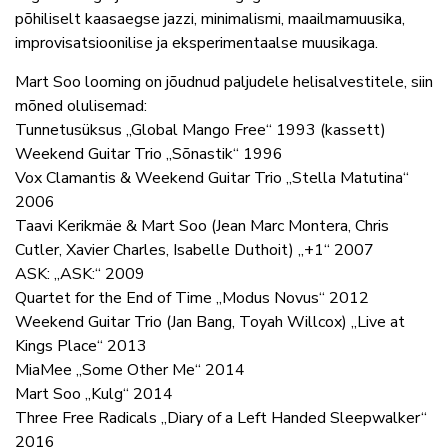
põhiliselt kaasaegse jazzi, minimalismi, maailmamuusika,
improvisatsioonilise ja eksperimentaalse muusikaga.
Mart Soo looming on jõudnud paljudele helisalvestitele, siin
mõned olulisemad:
Tunnetusüksus „Global Mango Free“ 1993 (kassett)
Weekend Guitar Trio „Sõnastik“ 1996
Vox Clamantis & Weekend Guitar Trio „Stella Matutina“
2006
Taavi Kerikmäe & Mart Soo (Jean Marc Montera, Chris
Cutler, Xavier Charles, Isabelle Duthoit) „+1“ 2007
ASK: „ASK:“ 2009
Quartet for the End of Time „Modus Novus“ 2012
Weekend Guitar Trio (Jan Bang, Toyah Willcox) „Live at
Kings Place“ 2013
MiaMee „Some Other Me“ 2014
Mart Soo „Kulg“ 2014
Three Free Radicals „Diary of a Left Handed Sleepwalker“
2016