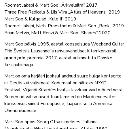
Roomet Jakapi & Mart Soo „Ärkvelsilm“ 2017
Three Free Radicals & Liis Viira „Atlas of Heavens“ 2019
Mart Soo & Kulgejad „Kulg II“ 2019
Roomet Jakapi, Niels Praestholm & Mart Soo „Beek“ 2019
Brian Melvin, Matt Renzi & Mart Soo „Shapes“ 2020
Mart Soo pälvis 1995. aastal koosseisuga Weekend Guitar
Trio Šveitsis Lausanne’is rahvusvahelisel kitarrikonkursil
grand prix’
preemia. 2017. aastal auhinnati ta Danske
Jazziauhinnaga.
Mart on oma karjääri jooksul andnud suure hulga kontserte
nii Eestis kui välismaal. Kodumaal on näiteks NYYD
Festival, Viljandi Kitarrifestival ja Jazzkaar vaid mõned neist.
Suuremad välismaised tuuritamised on Mardi erinevates
koosseisus viinud Euroopasse, Jaapanisse ja Ameerika
Ühendriikidesse.
Mart Soo õppis Georg Otsa nimelises Tallinna
Muusikakoolis Riho Lilje kitarriklassis. Alates 1990.