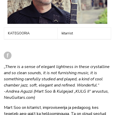
KATEGOORIA
kitarrist
„There is a sense of elegant lightness in these crystalline
and so clean sounds, it is not furnishing music, it is
something carefully studied and played, a kind of cool
chamber jazz, soft, elegant and refined. Wonderful.“
-Andrea Aguzzi (Mart Soo & Kulgejad „KULG II“ arvustus,
NeuGuitars.com)
Mart Soo on kitarrist, improviseerija ja pedagoog, kes
tegeleb aeg-ajalt ka heliloominguga. Ta on olnud seotud