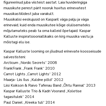
figureerinud juba viisteist aastat. Laia huvideringiga
muusikute perest pärit nooruk huvitus erinevatest
muusikastiilidest juba varakult.
Muusikalisi eeskujusid on Kasparil väga palju ja väga
erinevaid, kuid enda muusikutee kõige olulisemateks
mõjutamateks peab ta oma kalleid õpetajaid. Kaspar
Kalluste inspiratsiooniallikaiks on kirg muusika vastu ja
mõistagi elu ise.
Kaspar Kalluste looming on jõudnud erinevate koosseisude
salvestisteni:
Arcticum „Nordic Secrets“ 2008
FrankFrank „Frank Frank“ 2010
Carrot Lights „Carrot Lights“ 2012
Maarja- Liis Ilus „Kuldne põld“ 2012
Liisi Koikson & Raivo Tafenau Band „Õhtu Rannal“ 2013
Kaspar Kalluste Trio & Kadri Voorand „Koletise
tagasitulek“ 2014
Paul Daniel „Kreeka tuli“ 2014