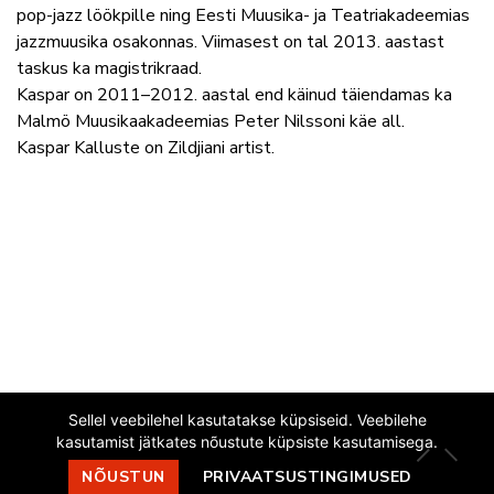
pop-jazz löökpille ning Eesti Muusika- ja Teatriakadeemias
jazzmuusika osakonnas. Viimasest on tal 2013. aastast
taskus ka magistrikraad.
Kaspar on 2011–2012. aastal end käinud täiendamas ka
Malmö Muusikaakadeemias Peter Nilssoni käe all.
Kaspar Kalluste on Zildjiani artist.
Sellel veebilehel kasutatakse küpsiseid. Veebilehe
kasutamist jätkates nõustute küpsiste kasutamisega.
EESTI JAZZLIIT
NÕUSTUN
PRIVAATSUSTINGIMUSED