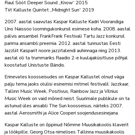
Raul Sööt Deeper Sound „Know“ 2015
Tiit Kalluste Quintet „Midnight Sun“ 2019
2007. aastal saavutas Kaspar Kalluste Kadri Voorandiga
Uno Naissoo loomingukonkursil esimese koha. 2008. aastal
pälvis ansambel FrankFrank Festivali Tartu Jazz konkursil
parima ansambli preemia. 2012. aastal tunnustas Eesti
Jazzliit Kasparit noore jazzitalendi auhinnaga ning 2013.
aastal oli ta trummariks Raadio 2-e kuulajaküsitluse põhjal
koostatud Unistuste Bändis.
Erinevates koosseisudes on Kaspar Kallustel olnud väga
palju tema jaoks olulisi esinemisi mitmel festivalil: Jazzkaar,
Tallinn Music Week, Positivus, Rainbow Jazz ja Vilnius
Music Week on vaid mõned neist. Suurimale publikule on ta
astunud üles ansabli The Sun koosseisus, näiteks 2007.
aastal Aerosmithi ja Alice Cooperi soojendusesinejana.
Kaspar Kalluste on õppinud Nõmme Muusikakoolis klaverit
ja löökpille, Georg Otsa nimelises Tallinna muusikakoolis