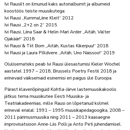
Ivi Rausilt on ilmunud kaks autorialbumit ja albumeid
koostöös teiste muusikutega:
Ivi Rausi „KummaLiine Kleit“ 2012
Ivi Rausi „2+2 on 2“ 2015
Ivi Rausi, Liina Saar & Helin-Mari Arder „Aitäh, Valter
Ojakäär!“ 2018
Ivi Rausi & Tiit Born „Aitäh, Kustas Kikerpuu!“ 2018
Ivi Rausi ja Laura Põldvere „Aitäh, Uno Naissoo!“ 2019
Olulisemateks peab Ivi Rausi ülesastumisi Kieler Wochel
aastatel 1997 – 2018, Brussels Poetry Festil 2018 ja
erinevaid väiksemaid esinemisi eri paigus üle Euroopa.
Pärast klaveriõpinguid Kohtla-Järve lastemuusikakoolis
jätkus tema muusikutee Eesti Muusika- ja
Teatriakadeemias, mille Rausi on lõpetanud kolmel
erineval erialal: 1991 – 1995 muusikapedagoogika, 2008 –
2011 pärimusmuusika ning 2011 – 2013 kaasaegne
improvisatsioon Anne-Liis Polli ja Anto Peti juhendamisel.