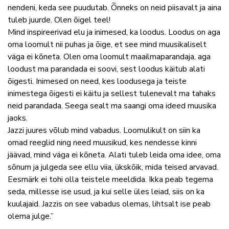
nendeni, keda see puudutab. Õnneks on neid piisavalt ja aina
tuleb juurde. Olen õigel teel!
Mind inspireerivad elu ja inimesed, ka loodus. Loodus on aga
oma loomult nii puhas ja õige, et see mind muusikaliselt
väga ei kõneta. Olen oma loomult maailmaparandaja, aga
loodust ma parandada ei soovi, sest loodus käitub alati
õigesti. Inimesed on need, kes loodusega ja teiste
inimestega õigesti ei käitu ja sellest tulenevalt ma tahaks
neid parandada. Seega sealt ma saangi oma ideed muusika
jaoks.
Jazzi juures võlub mind vabadus. Loomulikult on siin ka
omad reeglid ning need muusikud, kes nendesse kinni
jäävad, mind väga ei kõneta. Alati tuleb leida oma idee, oma
sõnum ja julgeda see ellu viia, ükskõik, mida teised arvavad.
Eesmärk ei tohi olla teistele meeldida. Ikka peab tegema
seda, millesse ise usud, ja kui selle üles leiad, siis on ka
kuulajaid. Jazzis on see vabadus olemas, lihtsalt ise peab
olema julge.”