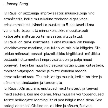
– Joosep Sang
Ivi Rausi on jazzlaulja, improvisaator, muusikalooja ning
arranžeerija, kelle muusikaline teekond algas väga
eriskummaliselt. Nimelt otsustas ta 5-aastaselt ilma
vanemate teadmata minna kohalikku muusikakooli
katsetele, millega oli tema saatus otsustatud.
Ivi Rausi on tulvil kontraste. Tema muusika viib kuulaja
värvikirevasse maailma, kus tuleb valmis olla kõigeks. Siin
leidub mõnusat bossat, piazollalikku kirglikkust, mõtlikku
ballaadi, hullumeelset improvisatsiooni ja palju muud
põnevat. Teda kui muusikut iseloomustab julgus katsetada,
mõelda väljaspool raame ja mitte kõndida mööda
sissetallatud radu. Ta usub, et iga muusik, kellel on idee ja
sõnum, on ainulaadne ja kordumatu.
Ivi Rausi: „On asju, mis eristavad meid teistest, ja teevad
meid selleks, kes me oleme. Minu muusika või tõlgendused
teiste heliloojate loomingust ei pea kõigile meeldima. See
polegi eesmärk. Oluline on, et idee ja sõnum jõuavad