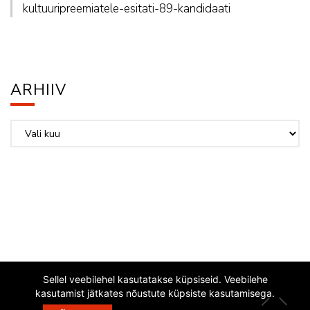
kultuuripreemiatele-esitati-89-kandidaati
ARHIIV
Arhiiv
Sellel veebilehel kasutatakse küpsiseid. Veebilehe
kasutamist jätkates nõustute küpsiste kasutamisega.
EESTI JAZZLIIT