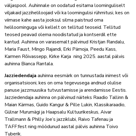
väljaspool. Auhinnale on oodatud esitama loominguliselt
viljakaid jazziheliloojaid või ka loomingulisi rühmitusi, kes on
viimase kahe aasta jooksul silma paistnud oma
heliloominguga või kellelt on tellitud teoseid. Tellitud
teosed peavad olema noodistatud ja kontserdil ette
kantud. Auhinna on varasemalt pälvinud Kristjan Randalu,
Maria Faust, Mingo Rajandi, Erki Pärnoja, Peedu Kass,
Karmen Rõivassepp, Kirke Karja ning 2025. aastal pälvis
auhinna Bianca Rantala.
Jazziedendaja
auhinna eesmärk on tunnustada inimest või
organisatsiooni, kes on oma tegevusega andnud olulise
panuse jazzmuusika tutvustamisse ja arendamisse Eestis.
Jazziedendaja auhinna on pälvinud näiteks Raadio Tallinn &
Maian Kärmas, Guido Kangur & Pille Lukin, Klassikaraadio,
Gülnar Murumägi ja Haapsalu Kultuurikeskus, Aivar
Trallmann & Philly Joe’s jazziklubi,
Raivo Tafenau ja
TAFF:fest
ning möödunud aastal pälvis auhinna
Toivo
Tuberik.