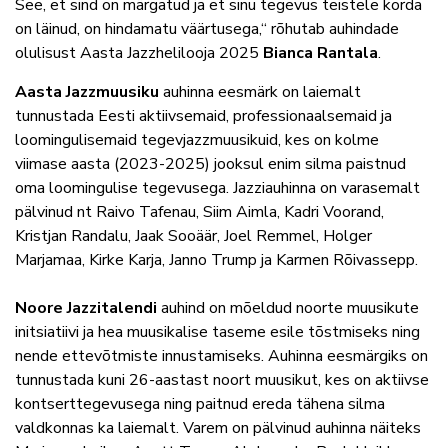
See, et sind on märgatud ja et sinu tegevus teistele korda
on läinud, on hindamatu väärtusega,
“
rõhutab auhindade
olulisust Aasta Jazzhelilooja 2025
Bianca Rantala
.
Aasta Jazzmuusiku
auhinna eesmärk on laiemalt
tunnustada Eesti aktiivsemaid, professionaalsemaid ja
loomingulisemaid tegevjazzmuusikuid, kes on kolme
viimase aasta (2023-2025) jooksul enim silma paistnud
oma loomingulise tegevusega. Jazziauhinna on varasemalt
pälvinud nt Raivo Tafenau, Siim Aimla, Kadri Voorand,
Kristjan Randalu, Jaak Sooäär, Joel Remmel, Holger
Marjamaa, Kirke Karja, Janno Trump ja Karmen Rõivassepp.
Noore Jazzitalendi
auhind on mõeldud noorte muusikute
initsiatiivi ja hea muusikalise taseme esile tõstmiseks ning
nende ettevõtmiste innustamiseks. Auhinna eesmärgiks on
tunnustada kuni 26-aastast noort muusikut, kes on aktiivse
kontserttegevusega ning paitnud ereda tähena silma
valdkonnas ka laiemalt. Varem on pälvinud auhinna näiteks