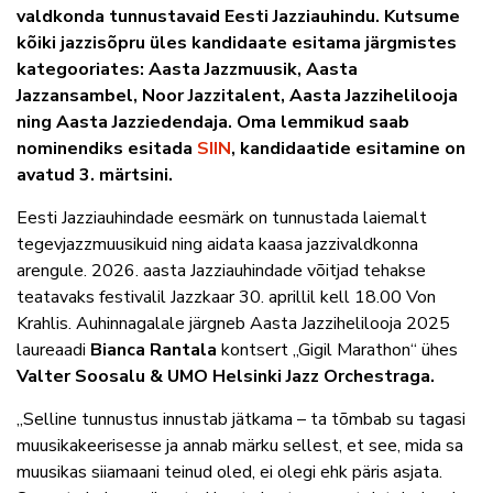
valdkonda tunnustavaid Eesti Jazziauhindu. Kutsume
kõiki jazzisõpru üles kandidaate esitama järgmistes
kategooriates: Aasta Jazzmuusik, Aasta
Jazzansambel, Noor Jazzitalent, Aasta Jazzihelilooja
ning Aasta Jazziedendaja. Oma lemmikud saab
nominendiks esitada
SIIN
, kandidaatide esitamine on
avatud 3. märtsini.
Eesti Jazziauhindade eesmärk on tunnustada laiemalt
tegevjazzmuusikuid ning aidata kaasa jazzivaldkonna
arengule. 2026. aasta Jazziauhindade võitjad tehakse
teatavaks festivalil Jazzkaar 30. aprillil kell 18.00 Von
Krahlis. Auhinnagalale järgneb Aasta Jazzihelilooja 2025
laureaadi
Bianca Rantala
kontsert
„
Gigil Marathon
“
ühes
Valter Soosalu & UMO Helsinki Jazz Orchestraga.
„
Selline tunnustus innustab jätkama – ta tõmbab su tagasi
muusikakeerisesse ja annab märku sellest, et see, mida sa
muusikas siiamaani teinud oled, ei olegi ehk päris asjata.