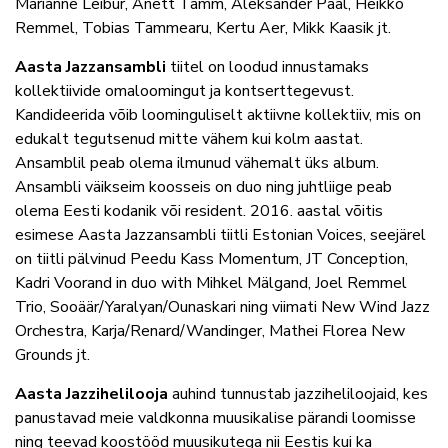
Marianne Leibur, Anett Tamm, Aleksander Paal, Heikko
Remmel, Tobias Tammearu, Kertu Aer, Mikk Kaasik jt.
Aasta Jazzansambli
tiitel on loodud innustamaks
kollektiivide omaloomingut ja kontserttegevust.
Kandideerida võib loominguliselt aktiivne kollektiiv, mis on
edukalt tegutsenud mitte vähem kui kolm aastat.
Ansamblil peab olema ilmunud vähemalt üks album.
Ansambli väikseim koosseis on duo ning juhtliige peab
olema Eesti kodanik või resident. 2016. aastal võitis
esimese Aasta Jazzansambli tiitli Estonian Voices, seejärel
on tiitli pälvinud Peedu Kass Momentum, JT Conception,
Kadri Voorand in duo with Mihkel Mälgand, Joel Remmel
Trio, Sooäär/Yaralyan/Ounaskari ning viimati New Wind Jazz
Orchestra,
Karja/Renard/Wandinger
, Mathei Florea New
Grounds jt.
Aasta Jazzihelilooja
auhind tunnustab jazziheliloojaid, kes
panustavad meie valdkonna muusikalise pärandi loomisse
ning teevad koostööd muusikutega nii Eestis kui ka