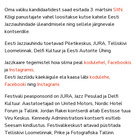
Oma valiku kandidaatidest saad esitada 3. märtsin
i
SIIN
.
Kõigi panustajate vahel loositakse kutse kahele Eesti
Jazziauhindade üleandmisele ning sellele järgnevale
kontserdile.
Eesti Jazziauhindu toetavad Piletikeskus, JURA, Telliskivi
Loomelinnak, Delfi Kultuur ja Eesti Autorite Ühing.
Jazzkaare tegemistel hoia silma peal
kodulehel
,
Facebookis
ja
Instagramis
.
Eesti Jazzliidu käekäigule ela kaasa läbi
kodulehe
,
Facebooki
ning
Instagrami
.
Festivali peasponsorid on JURA, Jazz Pesulad ja Delfi
Kultuur. Aastatoetajad on United Motors, Nordic Hotel
Forum ja Tallink. Jordan Rakei kontserdi aitab Eestisse tuua
Viru Keskus. Kennedy Administrationi kontserti esitleb
Seesam kindlustus. Festivalikeskust aitavad püstitada
Telliskivi Loomelinnak, Prike ja Fotografiska Tallinn.