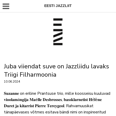
EESTI JAZZLIIT
Juba viiendat suve on Jazzliidu lavaks
Triigi Filharmoonia
10.06.2024
𝐒𝐮𝐳𝐚𝐧𝐧𝐞 on eriline Prantsuse trio, mille koosseisu kuuluvad
𝐯𝐢𝐨𝐨𝐥𝐚𝐦ä𝐧𝐠𝐢𝐣𝐚 𝐌𝐚ë𝐥𝐥𝐞 𝐃𝐞𝐬𝐛𝐫𝐨𝐬𝐬𝐞𝐬, 𝐛𝐚𝐬𝐬𝐤𝐥𝐚𝐫𝐧𝐞𝐭𝐢𝐬𝐭 𝐇é𝐥è𝐧𝐞
𝐃𝐮𝐫𝐞𝐭 𝐣𝐚 𝐤𝐢𝐭𝐚𝐫𝐫𝐢𝐬𝐭 𝐏𝐢𝐞𝐫𝐫𝐞 𝐓𝐞𝐫𝐞𝐲𝐠𝐞𝐨𝐥. Rahvamuusikat
tänapäevases võtmes esitava bändi nimi on inspireeritud