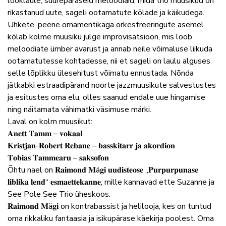
lööklaule, suurepäraseid meloodiaid, mida trio muusikud on
rikastanud uute, sageli ootamatute kõlade ja käikudega.
Uhkete, peene ornamentikaga orkestreeringute asemel
kõlab kolme muusiku julge improvisatsioon, mis loob
meloodiate ümber avarust ja annab neile võimaluse liikuda
ootamatutesse kohtadesse, nii et sageli on laulu alguses
selle lõplikku ülesehitust võimatu ennustada. Nõnda
jätkabki estraadipärand noorte jazzmuusikute salvestustes
ja esitustes oma elu, olles saanud endale uue hingamise
ning näitamata vähimatki väsimuse märki.
Laval on kolm muusikut:
𝐀𝐧𝐞𝐭𝐭 𝐓𝐚𝐦𝐦 – 𝐯𝐨𝐤𝐚𝐚𝐥
𝐊𝐫𝐢𝐬𝐭𝐣𝐚𝐧-𝐑𝐨𝐛𝐞𝐫𝐭 𝐑𝐞𝐛𝐚𝐧𝐞 – 𝐛𝐚𝐬𝐬𝐤𝐢𝐭𝐚𝐫𝐫 𝐣𝐚 𝐚𝐤𝐨𝐫𝐝𝐢𝐨𝐧
𝐓𝐨𝐛𝐢𝐚𝐬 𝐓𝐚𝐦𝐦𝐞𝐚𝐫𝐮 – 𝐬𝐚𝐤𝐬𝐨𝐟𝐨𝐧
Õhtu nael on 𝐑𝐚𝐢𝐦𝐨𝐧𝐝 𝐌ä𝐠𝐢 𝐮𝐮𝐝𝐢𝐬𝐭𝐞𝐨𝐬𝐞 „𝐏𝐮𝐫𝐩𝐮𝐫𝐩𝐮𝐧𝐚𝐬𝐞
𝐥𝐢𝐛𝐥𝐢𝐤𝐚 𝐥𝐞𝐧𝐝“ 𝐞𝐬𝐦𝐚𝐞𝐭𝐭𝐞𝐤𝐚𝐧𝐧𝐞, mille kannavad ette Suzanne ja
See Pole See Trio üheskoos.
𝐑𝐚𝐢𝐦𝐨𝐧𝐝 𝐌ä𝐠𝐢 on kontrabassist ja helilooja, kes on tuntud
oma rikkaliku fantaasia ja isikupärase käekirja poolest. Oma