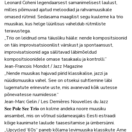
Leonard Coheni legendaarsest samanimelisest laulust,
milles põimuvad ajatud meloodiad ja rahvamuusikale
omased rütmid. Sedasama maagilist segu kuuleme ka trio
muusikas, kus helge lüürilisus vaheldub rütmiliste
teravustega.
„Trio on leidnud oma täiusliku hääle: nende kompositsioonid
on täis improvisatsioonilist värskust ja spontaansust,
improvisatsioonid aga säilitavad läbimõeldud
kompositsioonidele omase tasakaalu ja kontrolli.”
Jean-Francois Mondot / Jazz Magazine
„Nende muusikas hajuvad piirid klassikalise, jazzi ja
nüüdismuusika vahel. See on otsekui suhtlemine läbi
lugematute erinevate uste, mis avanevad kõik uutesse
põnevatesse ruumidesse.“
Jean-Marc Gelin / Les Dernières Nouvelles du Jazz
𝐒𝐞𝐞 𝐏𝐨𝐥𝐞 𝐒𝐞𝐞 𝐓𝐫𝐢𝐨 on kolme andeka noore muusiku
ansambel, mis on võtnud südameasjaks Eesti estraadi
kõige kaunimate laulude taasesitamise ja ümbersünni.
„Upcycled ’60s“ paneb kõlama levimuusika klassikute Arne