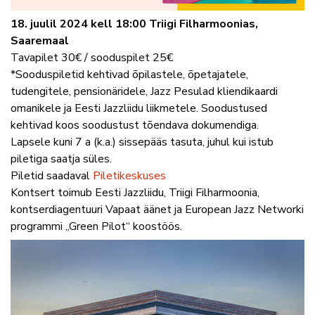
18. juulil 2024 kell 18:00 Triigi Filharmoonias,
Saaremaal
Tavapilet 30€ / sooduspilet 25€
*Sooduspiletid kehtivad õpilastele, õpetajatele,
tudengitele, pensionäridele, Jazz Pesulad kliendikaardi
omanikele ja Eesti Jazzliidu liikmetele. Soodustused
kehtivad koos soodustust tõendava dokumendiga.
Lapsele kuni 7 a (k.a.) sissepääs tasuta, juhul kui istub
piletiga saatja süles.
Piletid saadaval
Piletikeskuses
Kontsert toimub Eesti Jazzliidu, Triigi Filharmoonia,
kontserdiagentuuri Vapaat äänet ja European Jazz Networki
programmi „Green Pilot“ koostöös.