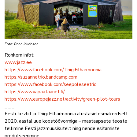
Foto: Rene Jakobson
Rohkem infot:
www.jazz.ee
https://www.facebook.com/TriigiFilharmoonia
https://suzannetrio.bandcamp.com
https://www.facebook.com/seepoleseetrio
https://www.vapaataanet.fi/
https://www.europejazz.net/activity/green-pilot-tours
_ _ _
Eesti Jazzliit ja Triigi Filharmoonia alustasid esmakordselt
2020. aastal uue koostöövormiga – mastaapsete teoste
tellimine Eesti jazzmuusikutelt ning nende esitamiste
produtseerimine.