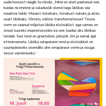
uudisteosest räägib ta nõnda: „Mind on alati paelunud see,
kuidas nii imeline ja saladuslik olend nagu liblikas siia
maailma tekib. Munast röövikuks, röövikust nukuks ja alles
sealt liblikaks. Võrratu, milline transformatsioon! Teose
vorm on saanud mõjutusi liblika elutsüklist, aga samas on
olnud suureks inspiratsiooniks ka see, kuidas üks liblikas
lendab. See lend on graatsiline, juhuslik, õrn ja samal ajal
ettearvamatu. Liblika salapärane lend ja elutsükkel on
suurepäraseks sisendiks ühe omapärase vormi ja sisuga
teose valmimiseks.“