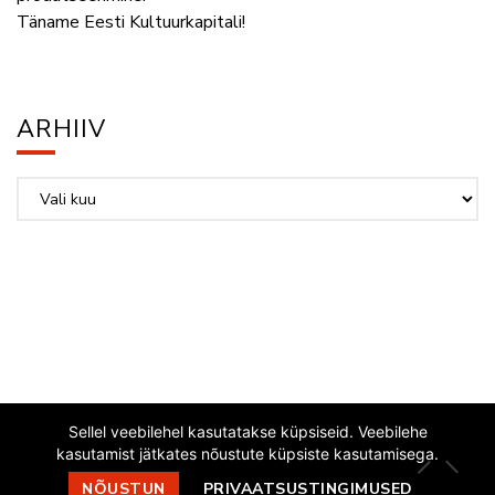
Täname Eesti Kultuurkapitali!
ARHIIV
Arhiiv
Sellel veebilehel kasutatakse küpsiseid. Veebilehe
kasutamist jätkates nõustute küpsiste kasutamisega.
EESTI JAZZLIIT
NÕUSTUN
PRIVAATSUSTINGIMUSED