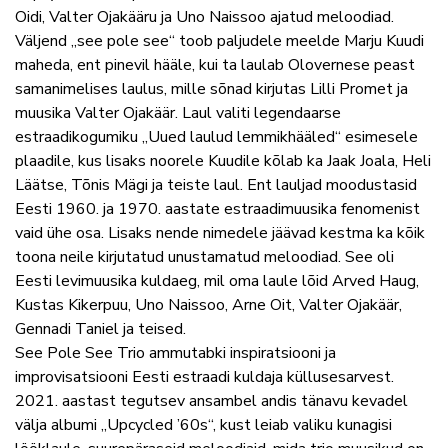
Oidi, Valter Ojakääru ja Uno Naissoo ajatud meloodiad.
Väljend „see pole see“ toob paljudele meelde Marju Kuudi
maheda, ent pinevil hääle, kui ta laulab Olovernese peast
samanimelises laulus, mille sõnad kirjutas Lilli Promet ja
muusika Valter Ojakäär. Laul valiti legendaarse
estraadikogumiku „Uued laulud lemmikhääled“ esimesele
plaadile, kus lisaks noorele Kuudile kõlab ka Jaak Joala, Heli
Läätse, Tõnis Mägi ja teiste laul. Ent lauljad moodustasid
Eesti 1960. ja 1970. aastate estraadimuusika fenomenist
vaid ühe osa. Lisaks nende nimedele jäävad kestma ka kõik
toona neile kirjutatud unustamatud meloodiad. See oli
Eesti levimuusika kuldaeg, mil oma laule lõid Arved Haug,
Kustas Kikerpuu, Uno Naissoo, Arne Oit, Valter Ojakäär,
Gennadi Taniel ja teised.
See Pole See Trio ammutabki inspiratsiooni ja
improvisatsiooni Eesti estraadi kuldaja küllusesarvest.
2021. aastast tegutsev ansambel andis tänavu kevadel
välja albumi „Upcycled ’60s“, kust leiab valiku kunagisi